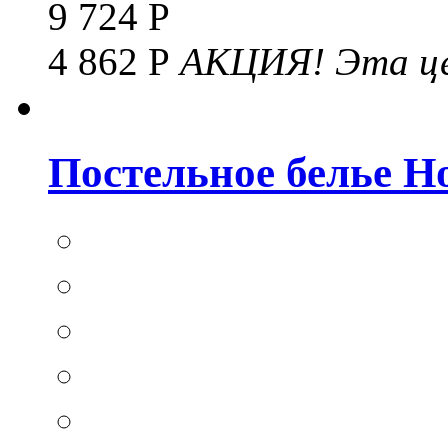
9 724 Р
4 862 Р
АКЦИЯ!
Эта це
Постельное белье Hom