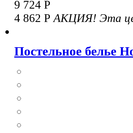
9 724 Р
4 862 Р
АКЦИЯ!
Эта це
Постельное белье Hom