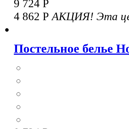
9 724 Р
4 862 Р
АКЦИЯ!
Эта це
Постельное белье Hom