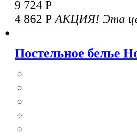
9 724 Р
4 862 Р
АКЦИЯ!
Эта це
Постельное белье Hom