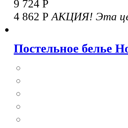
9 724 Р
4 862 Р
АКЦИЯ!
Эта це
Постельное белье Hom