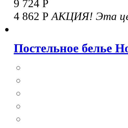
9 724 Р
4 862 Р
АКЦИЯ!
Эта це
Постельное белье Hom