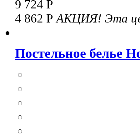
9 724 Р
4 862 Р
АКЦИЯ!
Эта це
Постельное белье Hom