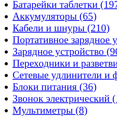
Батарейки таблетки
(19
Аккумуляторы
(65)
Кабели и шнуры
(210)
Портативное зарядное 
Зарядное устройство
(9
Переходники и разветв
Сетевые удлинители и
Блоки питания
(36)
Звонок электрический
(
Мультиметры
(8)