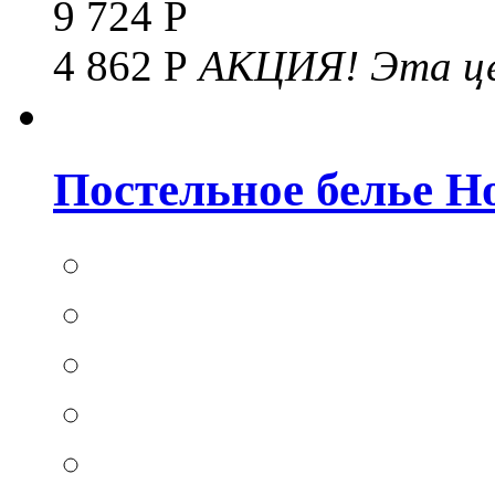
9 724 Р
4 862 Р
АКЦИЯ!
Эта це
Постельное белье Hom