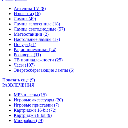
Антенны TV
(8)
Изолента
(16)
Лампы
(49)
Лампы галогенные
(18)
Лампы светодиодные
(57)
Метеостанции
(2)
Настольные лампы
(17)
Посуда
(21)
Радиоприемники
(24)
Ресиверы
(11)
ТВ принадлежности
(25)
Часы
(107)
Энергосберегающие лампы
(6)
Показать еще (9)
РАЗВЛЕЧЕНИЯ
MP3 плееры
(15)
Игровые аксессуары
(20)
Игровые приставки
(7)
Картриджи 16-bit
(72)
Картриджи 8-bit
(9)
Микрофон
(29)