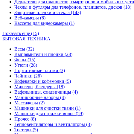
Держатели для планшетов, смартфонов и мобильных уст
Чехлы и футляры для телефонов, планшетов, дисков
(18)
Защитные пленки и стекла
(143)
Веб-камеры
(6)
Кассеты для видеокамеры
(1)
Показать еще (15)
БЫТОВАЯ ТЕХНИКА
Весы
(32)
Выпрямители и плойки
(28)
Фены
(15)
Утюги
(28)
Портативные плитки
(3)
Чайники
(26)
Кофеварки и кофемолки
(5)
Миксеры, блендеры
(18)
Вафельницы, сэндвичницы
(4)
Маникюрные наборы
(4)
Массажеры
(2)
Машинки для очистки ткани
(1)
Машинки для стрижки волос
(59)
Прочее
(8)
Тепловентиляторы и вентиляторы
(3)
Тостеры
(5)