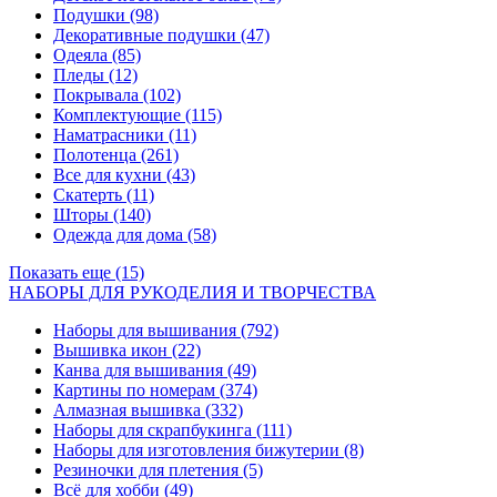
Подушки
(98)
Декоративные подушки
(47)
Одеяла
(85)
Пледы
(12)
Покрывала
(102)
Комплектующие
(115)
Наматрасники
(11)
Полотенца
(261)
Все для кухни
(43)
Скатерть
(11)
Шторы
(140)
Одежда для дома
(58)
Показать еще (15)
НАБОРЫ ДЛЯ РУКОДЕЛИЯ И ТВОРЧЕСТВА
Наборы для вышивания
(792)
Вышивка икон
(22)
Канва для вышивания
(49)
Картины по номерам
(374)
Алмазная вышивка
(332)
Наборы для скрапбукинга
(111)
Наборы для изготовления бижутерии
(8)
Резиночки для плетения
(5)
Всё для хобби
(49)