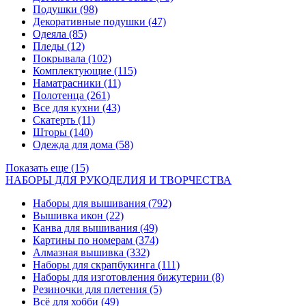
Подушки
(98)
Декоративные подушки
(47)
Одеяла
(85)
Пледы
(12)
Покрывала
(102)
Комплектующие
(115)
Наматрасники
(11)
Полотенца
(261)
Все для кухни
(43)
Скатерть
(11)
Шторы
(140)
Одежда для дома
(58)
Показать еще (15)
НАБОРЫ ДЛЯ РУКОДЕЛИЯ И ТВОРЧЕСТВА
Наборы для вышивания
(792)
Вышивка икон
(22)
Канва для вышивания
(49)
Картины по номерам
(374)
Алмазная вышивка
(332)
Наборы для скрапбукинга
(111)
Наборы для изготовления бижутерии
(8)
Резиночки для плетения
(5)
Всё для хобби
(49)