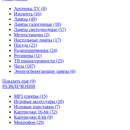
Антенны TV
(8)
Изолента
(16)
Лампы
(49)
Лампы галогенные
(18)
Лампы светодиодные
(57)
Метеостанции
(2)
Настольные лампы
(17)
Посуда
(21)
Радиоприемники
(24)
Ресиверы
(11)
ТВ принадлежности
(25)
Часы
(107)
Энергосберегающие лампы
(6)
Показать еще (9)
РАЗВЛЕЧЕНИЯ
MP3 плееры
(15)
Игровые аксессуары
(20)
Игровые приставки
(7)
Картриджи 16-bit
(72)
Картриджи 8-bit
(9)
Микрофон
(29)