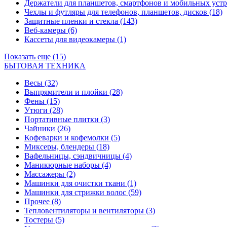
Держатели для планшетов, смартфонов и мобильных уст
Чехлы и футляры для телефонов, планшетов, дисков
(18)
Защитные пленки и стекла
(143)
Веб-камеры
(6)
Кассеты для видеокамеры
(1)
Показать еще (15)
БЫТОВАЯ ТЕХНИКА
Весы
(32)
Выпрямители и плойки
(28)
Фены
(15)
Утюги
(28)
Портативные плитки
(3)
Чайники
(26)
Кофеварки и кофемолки
(5)
Миксеры, блендеры
(18)
Вафельницы, сэндвичницы
(4)
Маникюрные наборы
(4)
Массажеры
(2)
Машинки для очистки ткани
(1)
Машинки для стрижки волос
(59)
Прочее
(8)
Тепловентиляторы и вентиляторы
(3)
Тостеры
(5)