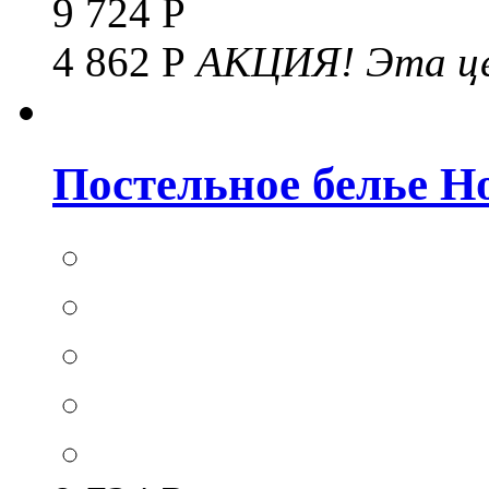
9 724 Р
4 862 Р
АКЦИЯ!
Эта це
Постельное белье Hom