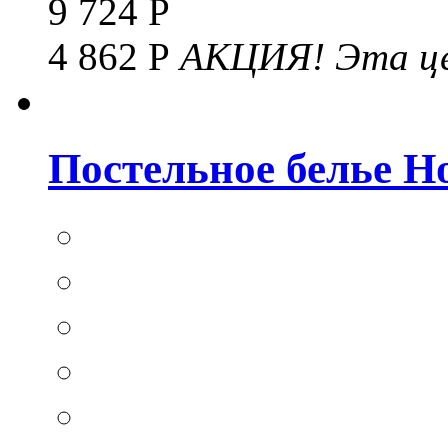
9 724 Р
4 862 Р
АКЦИЯ!
Эта це
Постельное белье Hom