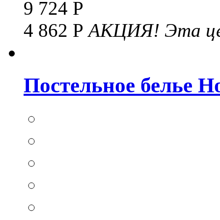
9 724 Р
4 862 Р
АКЦИЯ!
Эта це
Постельное белье Hom