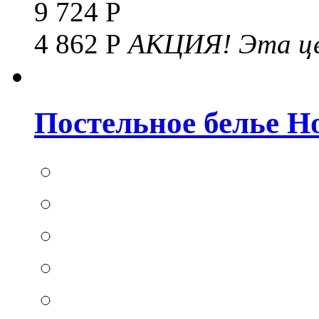
9 724 Р
4 862 Р
АКЦИЯ!
Эта це
Постельное белье Hom