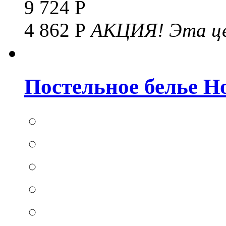
9 724 Р
4 862 Р
АКЦИЯ!
Эта це
Постельное белье Hom