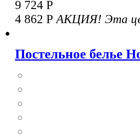
9 724 Р
4 862 Р
АКЦИЯ!
Эта це
Постельное белье Hom