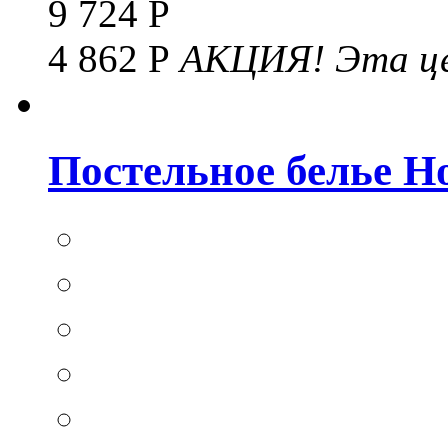
9 724 Р
4 862 Р
АКЦИЯ!
Эта це
Постельное белье Hom