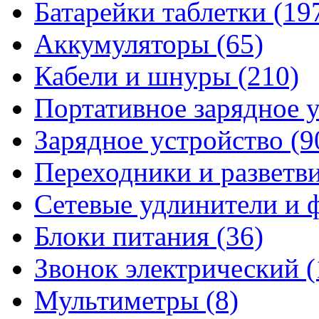
Батарейки таблетки
(19
Аккумуляторы
(65)
Кабели и шнуры
(210)
Портативное зарядное 
Зарядное устройство
(9
Переходники и разветв
Сетевые удлинители и
Блоки питания
(36)
Звонок электрический
(
Мультиметры
(8)