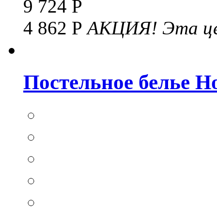
9 724 Р
4 862 Р
АКЦИЯ!
Эта це
Постельное белье Hom