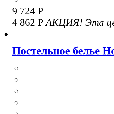
9 724 Р
4 862 Р
АКЦИЯ!
Эта це
Постельное белье Hom