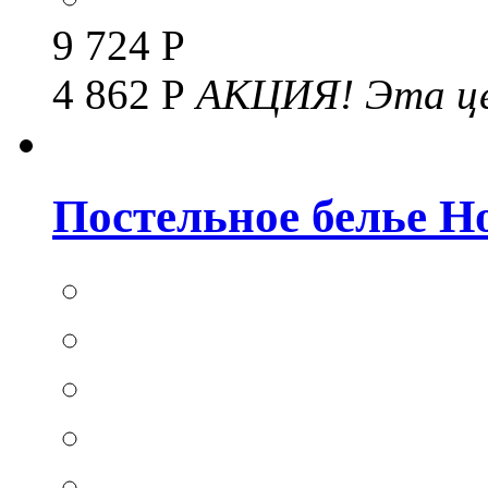
9 724 Р
4 862 Р
АКЦИЯ!
Эта це
Постельное белье Hom