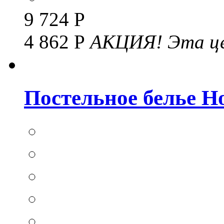
9 724 Р
4 862 Р
АКЦИЯ!
Эта це
Постельное белье Hom