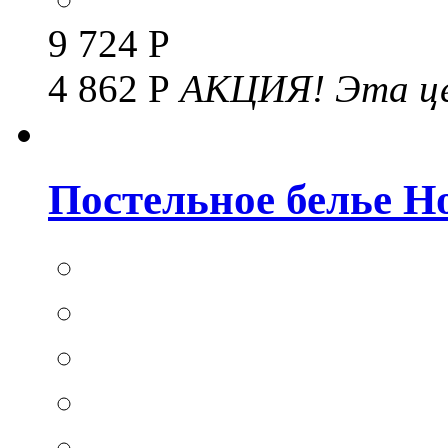
9 724 Р
4 862 Р
АКЦИЯ!
Эта це
Постельное белье Hom