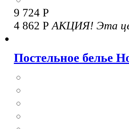
9 724 Р
4 862 Р
АКЦИЯ!
Эта це
Постельное белье Hom