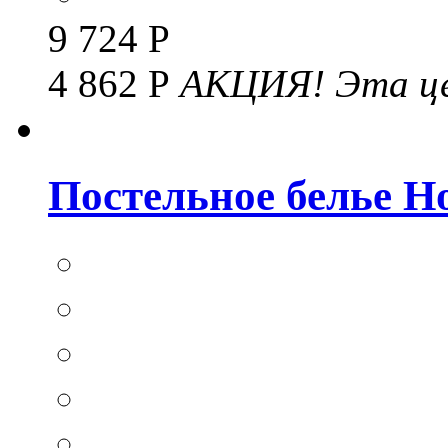
9 724 Р
4 862 Р
АКЦИЯ!
Эта це
Постельное белье Hom