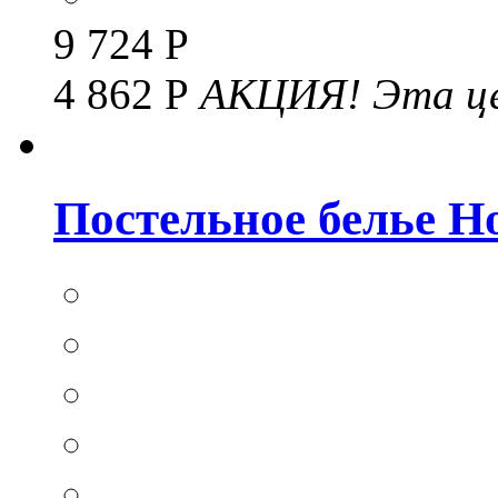
9 724 Р
4 862 Р
АКЦИЯ!
Эта це
Постельное белье Hom