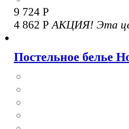
9 724 Р
4 862 Р
АКЦИЯ!
Эта це
Постельное белье Hom