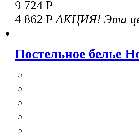
9 724 Р
4 862 Р
АКЦИЯ!
Эта це
Постельное белье Hom