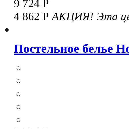
9 724 Р
4 862 Р
АКЦИЯ!
Эта це
Постельное белье Hom