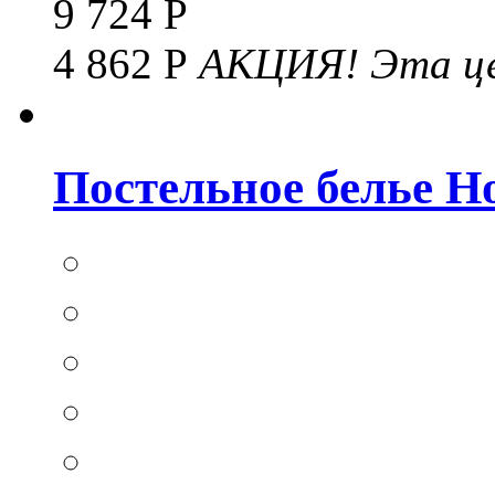
9 724 Р
4 862 Р
АКЦИЯ!
Эта це
Постельное белье Hom