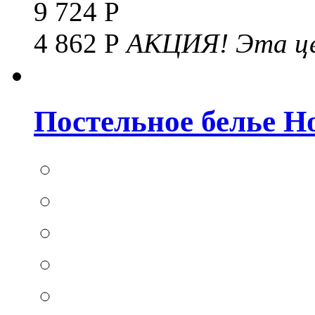
9 724 Р
4 862 Р
АКЦИЯ!
Эта це
Постельное белье Hom