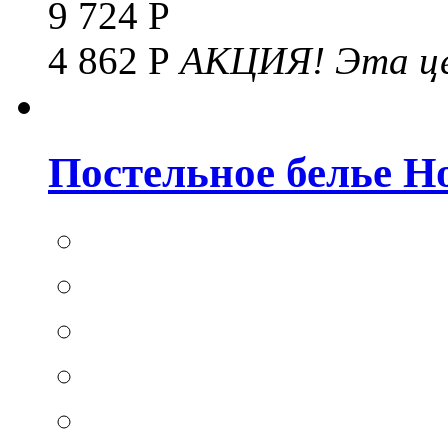
9 724 Р
4 862 Р
АКЦИЯ!
Эта це
Постельное белье Hom