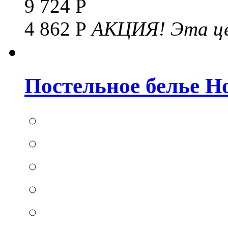
9 724 Р
4 862 Р
АКЦИЯ!
Эта це
Постельное белье Hom