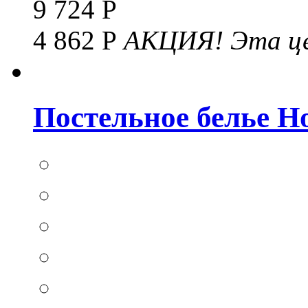
9 724 Р
4 862 Р
АКЦИЯ!
Эта це
Постельное белье Hom