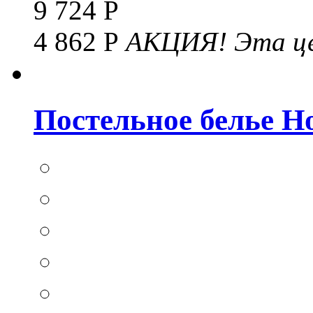
9 724 Р
4 862 Р
АКЦИЯ!
Эта це
Постельное белье Hom