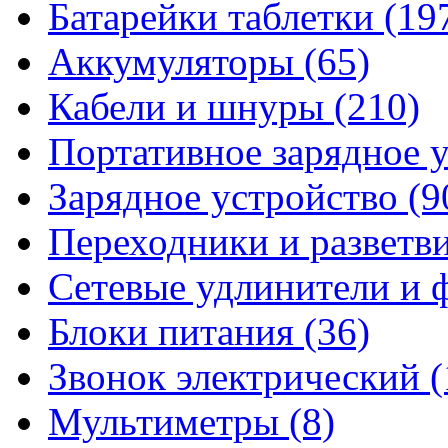
Батарейки таблетки
(19
Аккумуляторы
(65)
Кабели и шнуры
(210)
Портативное зарядное 
Зарядное устройство
(9
Переходники и разветв
Сетевые удлинители и
Блоки питания
(36)
Звонок электрический
(
Мультиметры
(8)