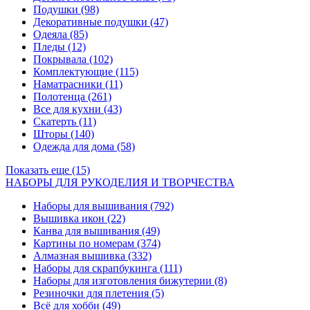
Подушки
(98)
Декоративные подушки
(47)
Одеяла
(85)
Пледы
(12)
Покрывала
(102)
Комплектующие
(115)
Наматрасники
(11)
Полотенца
(261)
Все для кухни
(43)
Скатерть
(11)
Шторы
(140)
Одежда для дома
(58)
Показать еще (15)
НАБОРЫ ДЛЯ РУКОДЕЛИЯ И ТВОРЧЕСТВА
Наборы для вышивания
(792)
Вышивка икон
(22)
Канва для вышивания
(49)
Картины по номерам
(374)
Алмазная вышивка
(332)
Наборы для скрапбукинга
(111)
Наборы для изготовления бижутерии
(8)
Резиночки для плетения
(5)
Всё для хобби
(49)