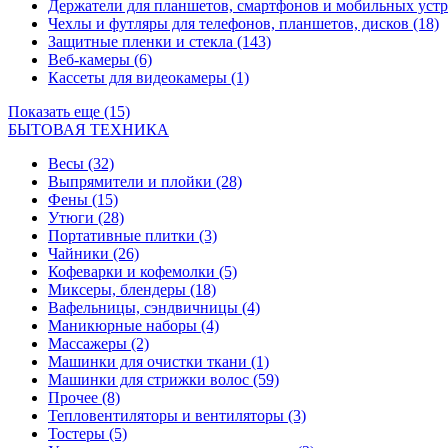
Держатели для планшетов, смартфонов и мобильных уст
Чехлы и футляры для телефонов, планшетов, дисков
(18)
Защитные пленки и стекла
(143)
Веб-камеры
(6)
Кассеты для видеокамеры
(1)
Показать еще (15)
БЫТОВАЯ ТЕХНИКА
Весы
(32)
Выпрямители и плойки
(28)
Фены
(15)
Утюги
(28)
Портативные плитки
(3)
Чайники
(26)
Кофеварки и кофемолки
(5)
Миксеры, блендеры
(18)
Вафельницы, сэндвичницы
(4)
Маникюрные наборы
(4)
Массажеры
(2)
Машинки для очистки ткани
(1)
Машинки для стрижки волос
(59)
Прочее
(8)
Тепловентиляторы и вентиляторы
(3)
Тостеры
(5)