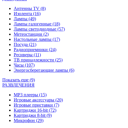
Антенны TV
(8)
Изолента
(16)
Лампы
(49)
Лампы галогенные
(18)
Лампы светодиодные
(57)
Метеостанции
(2)
Настольные лампы
(17)
Посуда
(21)
Радиоприемники
(24)
Ресиверы
(11)
ТВ принадлежности
(25)
Часы
(107)
Энергосберегающие лампы
(6)
Показать еще (9)
РАЗВЛЕЧЕНИЯ
MP3 плееры
(15)
Игровые аксессуары
(20)
Игровые приставки
(7)
Картриджи 16-bit
(72)
Картриджи 8-bit
(9)
Микрофон
(29)