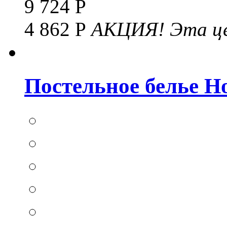
9 724 Р
4 862 Р
АКЦИЯ!
Эта це
Постельное белье Hom