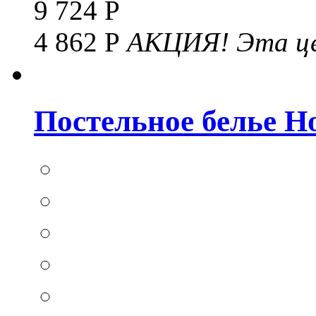
9 724 Р
4 862 Р
АКЦИЯ!
Эта це
Постельное белье Hom