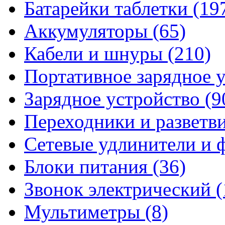
Батарейки таблетки
(19
Аккумуляторы
(65)
Кабели и шнуры
(210)
Портативное зарядное 
Зарядное устройство
(9
Переходники и разветв
Сетевые удлинители и
Блоки питания
(36)
Звонок электрический
(
Мультиметры
(8)