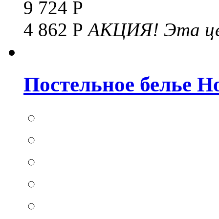
9 724 Р
4 862 Р
АКЦИЯ!
Эта це
Постельное белье Hom