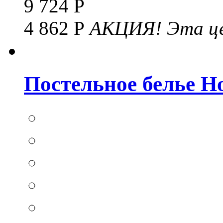
9 724 Р
4 862 Р
АКЦИЯ!
Эта це
Постельное белье Hom