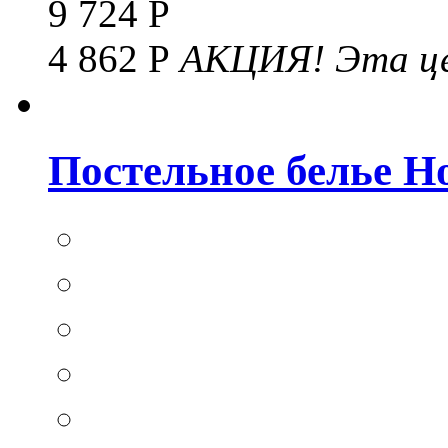
9 724 Р
4 862 Р
АКЦИЯ!
Эта це
Постельное белье Hom