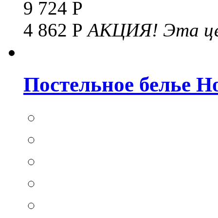
9 724 Р
4 862 Р
АКЦИЯ!
Эта це
Постельное белье Hom