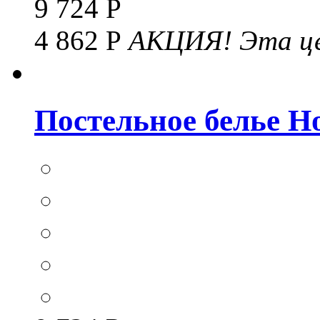
9 724 Р
4 862 Р
АКЦИЯ!
Эта це
Постельное белье Hom