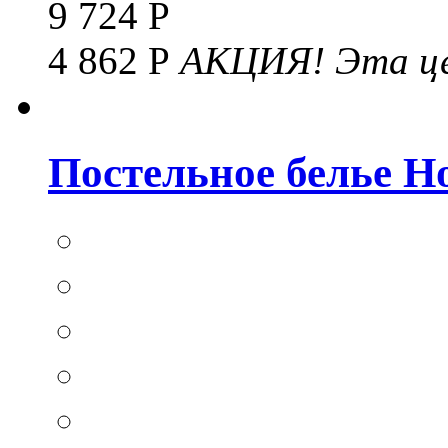
9 724 Р
4 862 Р
АКЦИЯ!
Эта це
Постельное белье Hom