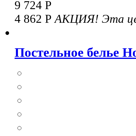
9 724 Р
4 862 Р
АКЦИЯ!
Эта це
Постельное белье Hom