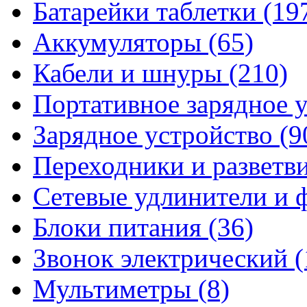
Батарейки таблетки
(19
Аккумуляторы
(65)
Кабели и шнуры
(210)
Портативное зарядное 
Зарядное устройство
(9
Переходники и разветв
Сетевые удлинители и
Блоки питания
(36)
Звонок электрический
(
Мультиметры
(8)