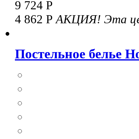
9 724 Р
4 862 Р
АКЦИЯ!
Эта це
Постельное белье Hom