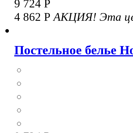
9 724 Р
4 862 Р
АКЦИЯ!
Эта це
Постельное белье Hom