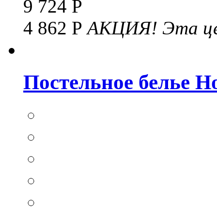
9 724 Р
4 862 Р
АКЦИЯ!
Эта це
Постельное белье Hom