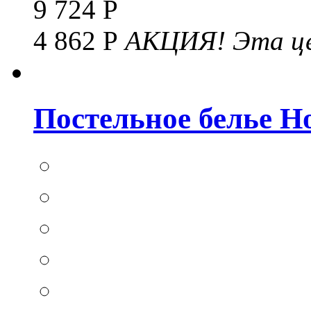
9 724 Р
4 862 Р
АКЦИЯ!
Эта це
Постельное белье Hom