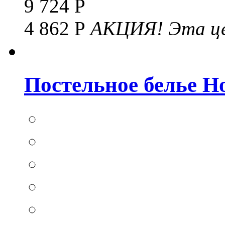
9 724 Р
4 862 Р
АКЦИЯ!
Эта це
Постельное белье Hom