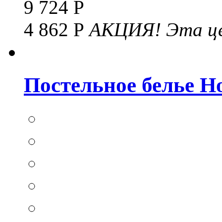
9 724 Р
4 862 Р
АКЦИЯ!
Эта це
Постельное белье Hom