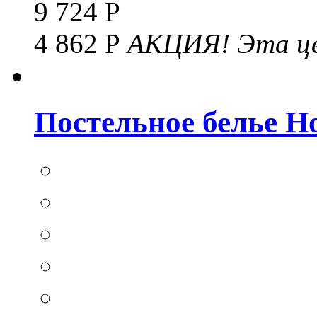
9 724 Р
4 862 Р
АКЦИЯ!
Эта це
Постельное белье Hom