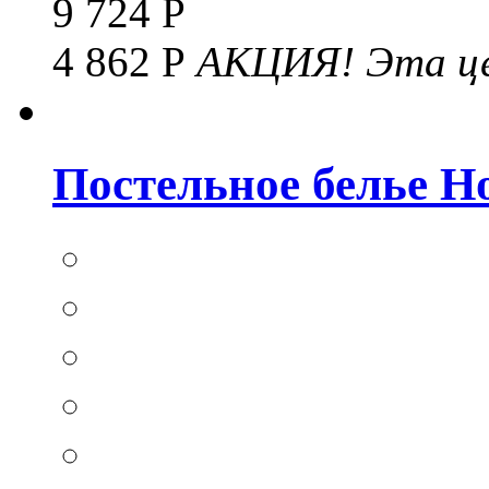
9 724 Р
4 862 Р
АКЦИЯ!
Эта це
Постельное белье Hom