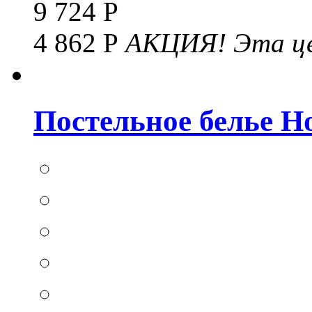
9 724 Р
4 862 Р
АКЦИЯ!
Эта це
Постельное белье Hom