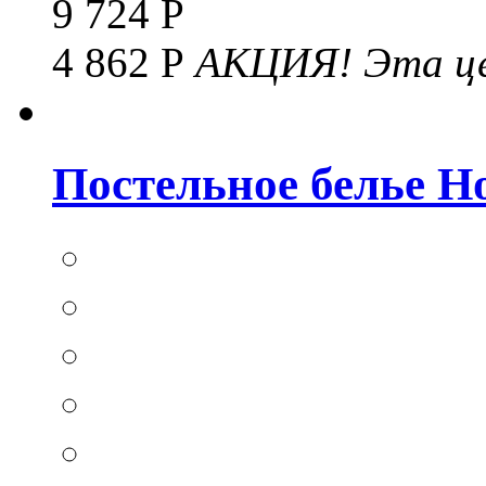
9 724 Р
4 862 Р
АКЦИЯ!
Эта це
Постельное белье Hom