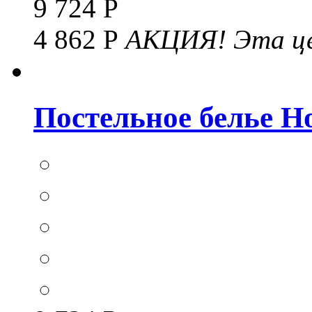
9 724 Р
4 862 Р
АКЦИЯ!
Эта це
Постельное белье Hom