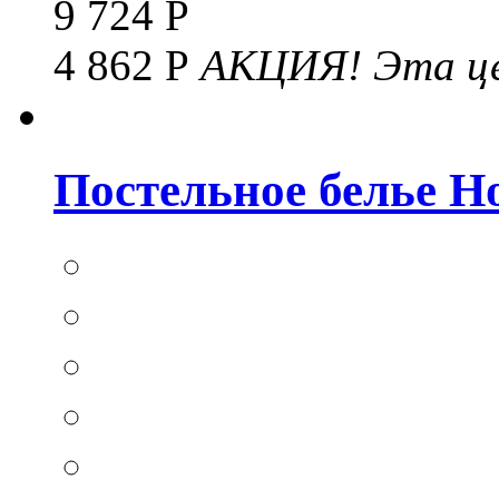
9 724 Р
4 862 Р
АКЦИЯ!
Эта це
Постельное белье Hom