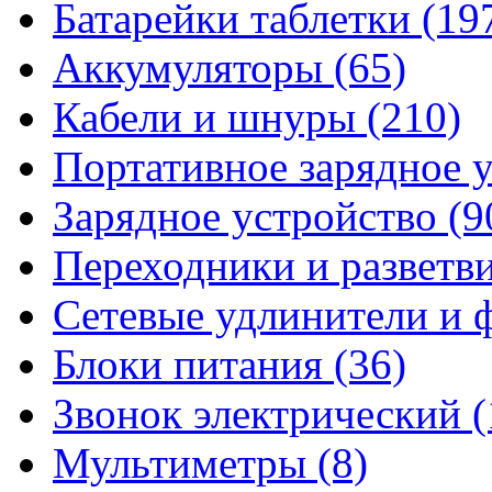
Батарейки таблетки
(19
Аккумуляторы
(65)
Кабели и шнуры
(210)
Портативное зарядное 
Зарядное устройство
(9
Переходники и разветв
Сетевые удлинители и
Блоки питания
(36)
Звонок электрический
(
Мультиметры
(8)