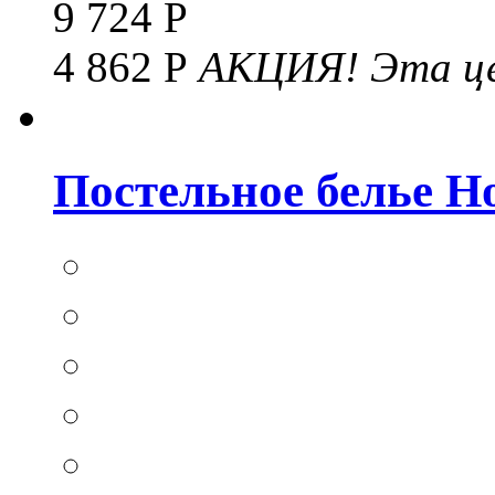
9 724 Р
4 862 Р
АКЦИЯ!
Эта це
Постельное белье Hom