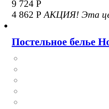
9 724 Р
4 862 Р
АКЦИЯ!
Эта це
Постельное белье Hom