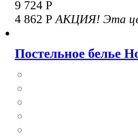
9 724 Р
4 862 Р
АКЦИЯ!
Эта це
Постельное белье Hom