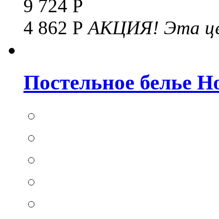
9 724 Р
4 862 Р
АКЦИЯ!
Эта це
Постельное белье Hom