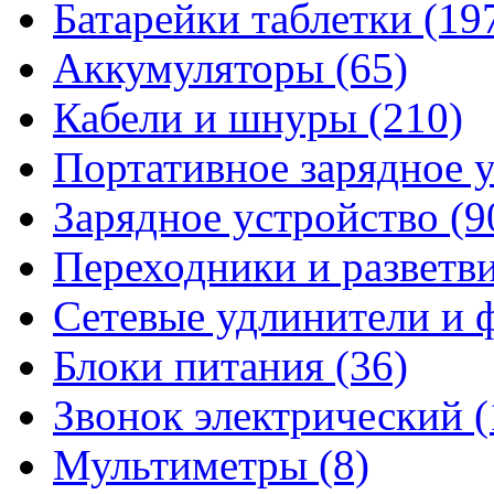
Батарейки таблетки
(19
Аккумуляторы
(65)
Кабели и шнуры
(210)
Портативное зарядное 
Зарядное устройство
(9
Переходники и разветв
Сетевые удлинители и
Блоки питания
(36)
Звонок электрический
(
Мультиметры
(8)