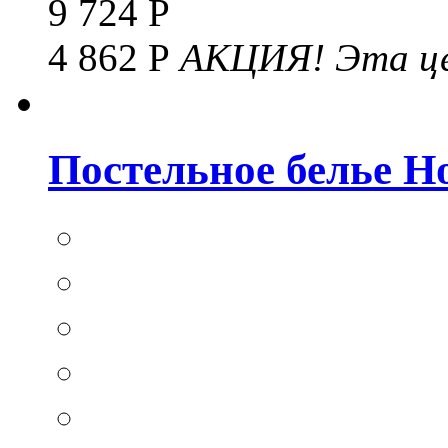
9 724 Р
4 862 Р
АКЦИЯ!
Эта це
Постельное белье Hom