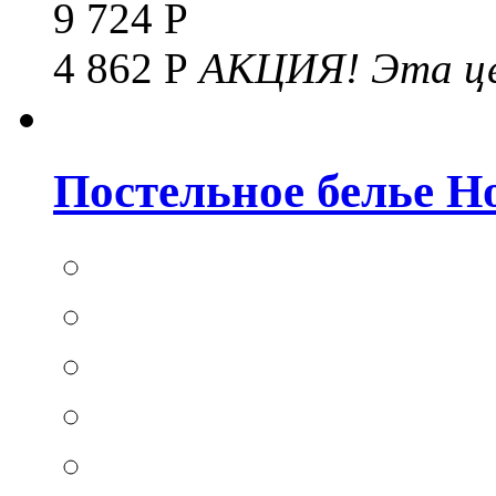
9 724 Р
4 862 Р
АКЦИЯ!
Эта це
Постельное белье Hom