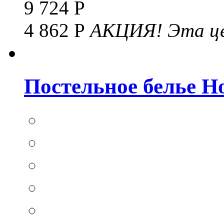
9 724 Р
4 862 Р
АКЦИЯ!
Эта це
Постельное белье Hom