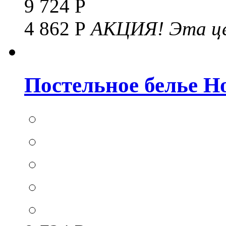
9 724 Р
4 862 Р
АКЦИЯ!
Эта це
Постельное белье Hom