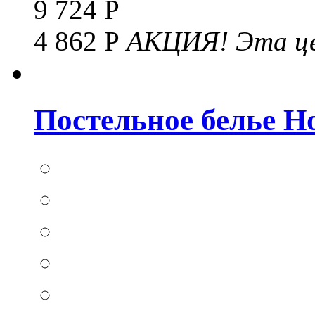
9 724 Р
4 862 Р
АКЦИЯ!
Эта це
Постельное белье Hom