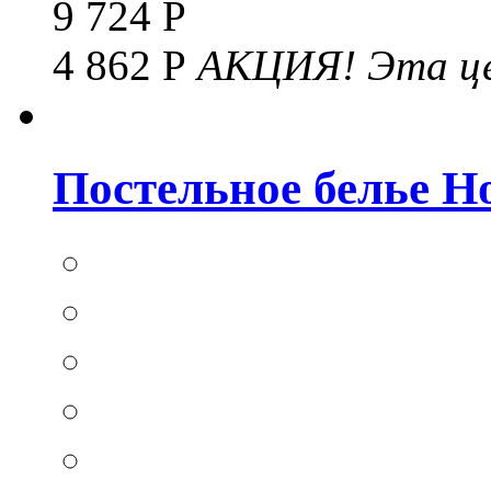
9 724 Р
4 862 Р
АКЦИЯ!
Эта це
Постельное белье Hom