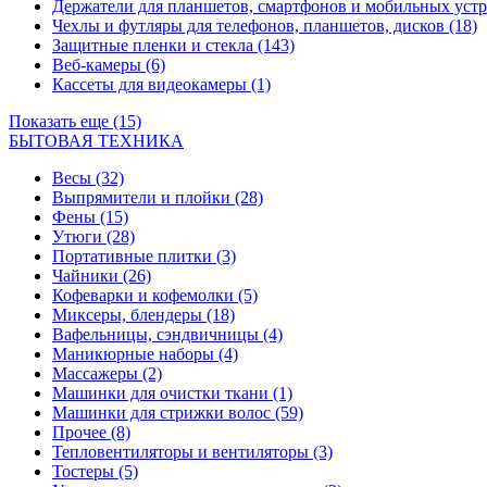
Держатели для планшетов, смартфонов и мобильных уст
Чехлы и футляры для телефонов, планшетов, дисков
(18)
Защитные пленки и стекла
(143)
Веб-камеры
(6)
Кассеты для видеокамеры
(1)
Показать еще (15)
БЫТОВАЯ ТЕХНИКА
Весы
(32)
Выпрямители и плойки
(28)
Фены
(15)
Утюги
(28)
Портативные плитки
(3)
Чайники
(26)
Кофеварки и кофемолки
(5)
Миксеры, блендеры
(18)
Вафельницы, сэндвичницы
(4)
Маникюрные наборы
(4)
Массажеры
(2)
Машинки для очистки ткани
(1)
Машинки для стрижки волос
(59)
Прочее
(8)
Тепловентиляторы и вентиляторы
(3)
Тостеры
(5)