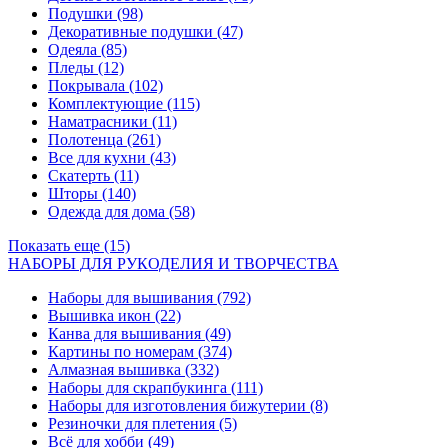
Подушки
(98)
Декоративные подушки
(47)
Одеяла
(85)
Пледы
(12)
Покрывала
(102)
Комплектующие
(115)
Наматрасники
(11)
Полотенца
(261)
Все для кухни
(43)
Скатерть
(11)
Шторы
(140)
Одежда для дома
(58)
Показать еще (15)
НАБОРЫ ДЛЯ РУКОДЕЛИЯ И ТВОРЧЕСТВА
Наборы для вышивания
(792)
Вышивка икон
(22)
Канва для вышивания
(49)
Картины по номерам
(374)
Алмазная вышивка
(332)
Наборы для скрапбукинга
(111)
Наборы для изготовления бижутерии
(8)
Резиночки для плетения
(5)
Всё для хобби
(49)