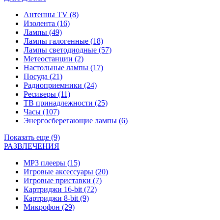
Антенны TV
(8)
Изолента
(16)
Лампы
(49)
Лампы галогенные
(18)
Лампы светодиодные
(57)
Метеостанции
(2)
Настольные лампы
(17)
Посуда
(21)
Радиоприемники
(24)
Ресиверы
(11)
ТВ принадлежности
(25)
Часы
(107)
Энергосберегающие лампы
(6)
Показать еще (9)
РАЗВЛЕЧЕНИЯ
MP3 плееры
(15)
Игровые аксессуары
(20)
Игровые приставки
(7)
Картриджи 16-bit
(72)
Картриджи 8-bit
(9)
Микрофон
(29)