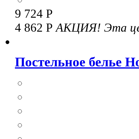
9 724 Р
4 862 Р
АКЦИЯ!
Эта це
Постельное белье Hom