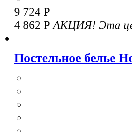
9 724 Р
4 862 Р
АКЦИЯ!
Эта це
Постельное белье Hom