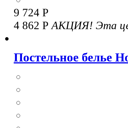
9 724 Р
4 862 Р
АКЦИЯ!
Эта це
Постельное белье Hom