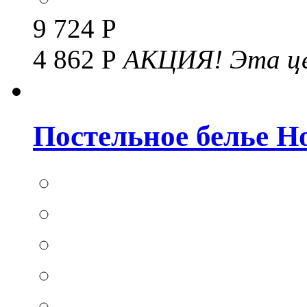
9 724 Р
4 862 Р
АКЦИЯ!
Эта це
Постельное белье Hom