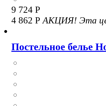
9 724 Р
4 862 Р
АКЦИЯ!
Эта це
Постельное белье Hom