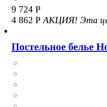
9 724 Р
4 862 Р
АКЦИЯ!
Эта це
Постельное белье Hom