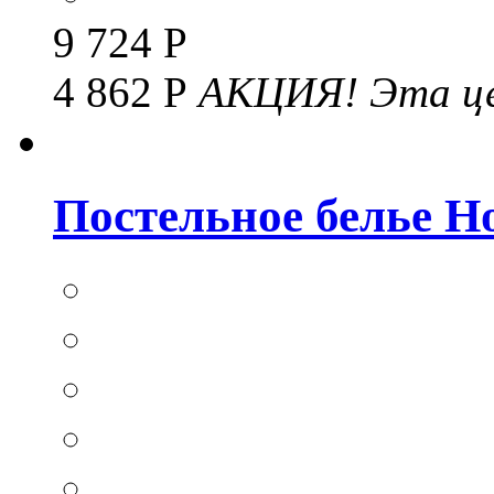
9 724 Р
4 862 Р
АКЦИЯ!
Эта це
Постельное белье Hom