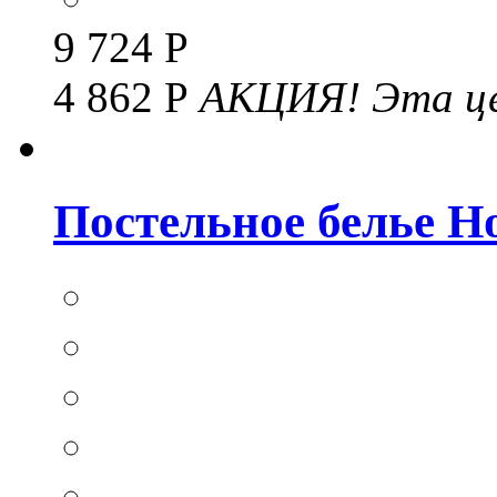
9 724 Р
4 862 Р
АКЦИЯ!
Эта це
Постельное белье Hom