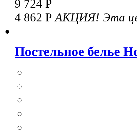
9 724 Р
4 862 Р
АКЦИЯ!
Эта це
Постельное белье Hom