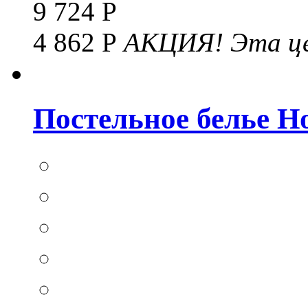
9 724 Р
4 862 Р
АКЦИЯ!
Эта це
Постельное белье Hom