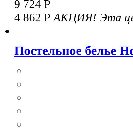
9 724 Р
4 862 Р
АКЦИЯ!
Эта це
Постельное белье Hom