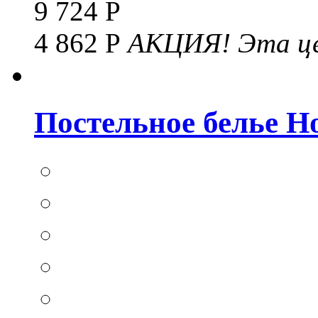
9 724 Р
4 862 Р
АКЦИЯ!
Эта це
Постельное белье Hom