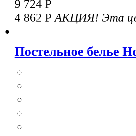
9 724 Р
4 862 Р
АКЦИЯ!
Эта це
Постельное белье Hom