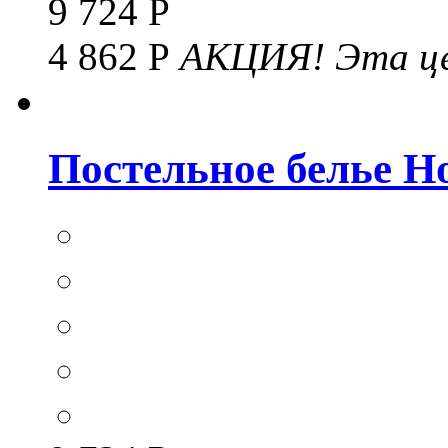
9 724 Р
4 862 Р
АКЦИЯ!
Эта це
Постельное белье Hom