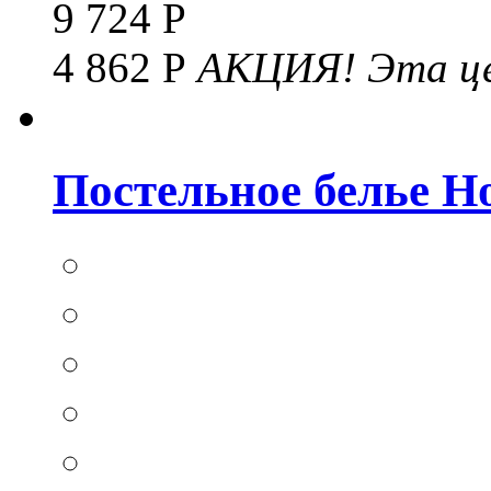
9 724 Р
4 862 Р
АКЦИЯ!
Эта це
Постельное белье Hom