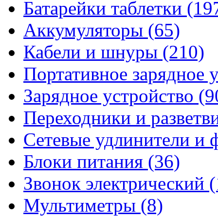
Батарейки таблетки
(19
Аккумуляторы
(65)
Кабели и шнуры
(210)
Портативное зарядное 
Зарядное устройство
(9
Переходники и разветв
Сетевые удлинители и
Блоки питания
(36)
Звонок электрический
(
Мультиметры
(8)