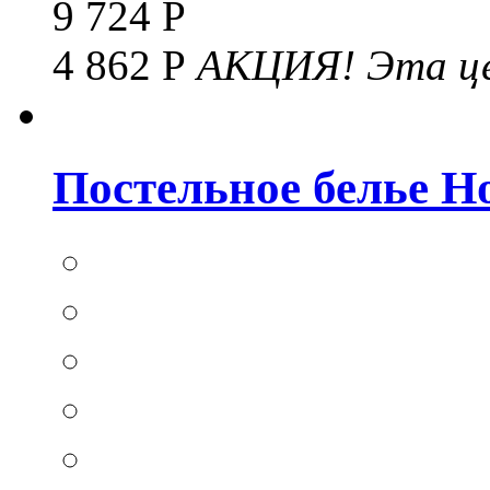
9 724 Р
4 862 Р
АКЦИЯ!
Эта це
Постельное белье Hom