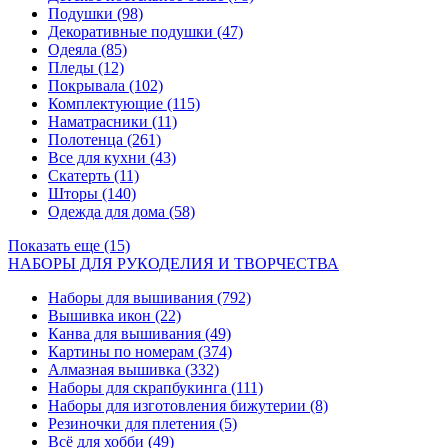
Подушки
(98)
Декоративные подушки
(47)
Одеяла
(85)
Пледы
(12)
Покрывала
(102)
Комплектующие
(115)
Наматрасники
(11)
Полотенца
(261)
Все для кухни
(43)
Скатерть
(11)
Шторы
(140)
Одежда для дома
(58)
Показать еще (15)
НАБОРЫ ДЛЯ РУКОДЕЛИЯ И ТВОРЧЕСТВА
Наборы для вышивания
(792)
Вышивка икон
(22)
Канва для вышивания
(49)
Картины по номерам
(374)
Алмазная вышивка
(332)
Наборы для скрапбукинга
(111)
Наборы для изготовления бижутерии
(8)
Резиночки для плетения
(5)
Всё для хобби
(49)