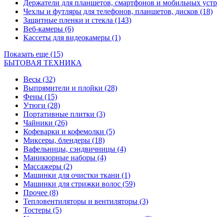
Держатели для планшетов, смартфонов и мобильных уст
Чехлы и футляры для телефонов, планшетов, дисков
(18)
Защитные пленки и стекла
(143)
Веб-камеры
(6)
Кассеты для видеокамеры
(1)
Показать еще (15)
БЫТОВАЯ ТЕХНИКА
Весы
(32)
Выпрямители и плойки
(28)
Фены
(15)
Утюги
(28)
Портативные плитки
(3)
Чайники
(26)
Кофеварки и кофемолки
(5)
Миксеры, блендеры
(18)
Вафельницы, сэндвичницы
(4)
Маникюрные наборы
(4)
Массажеры
(2)
Машинки для очистки ткани
(1)
Машинки для стрижки волос
(59)
Прочее
(8)
Тепловентиляторы и вентиляторы
(3)
Тостеры
(5)