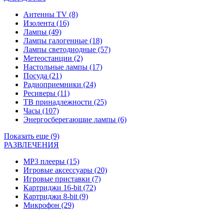
Антенны TV
(8)
Изолента
(16)
Лампы
(49)
Лампы галогенные
(18)
Лампы светодиодные
(57)
Метеостанции
(2)
Настольные лампы
(17)
Посуда
(21)
Радиоприемники
(24)
Ресиверы
(11)
ТВ принадлежности
(25)
Часы
(107)
Энергосберегающие лампы
(6)
Показать еще (9)
РАЗВЛЕЧЕНИЯ
MP3 плееры
(15)
Игровые аксессуары
(20)
Игровые приставки
(7)
Картриджи 16-bit
(72)
Картриджи 8-bit
(9)
Микрофон
(29)