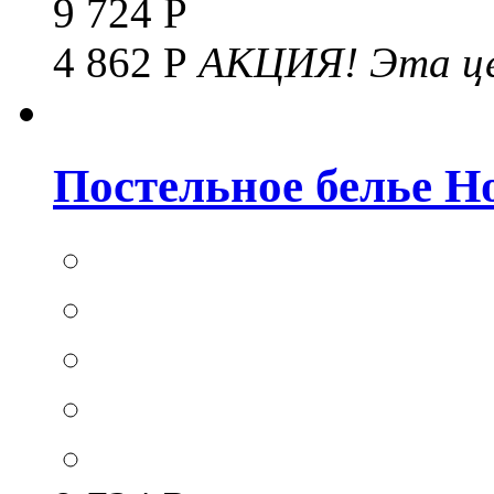
9 724 Р
4 862 Р
АКЦИЯ!
Эта це
Постельное белье Hom