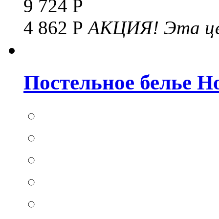
9 724 Р
4 862 Р
АКЦИЯ!
Эта це
Постельное белье Hom