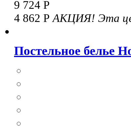
9 724 Р
4 862 Р
АКЦИЯ!
Эта це
Постельное белье Hom