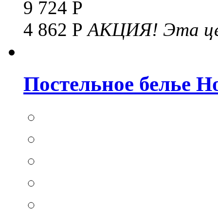
9 724 Р
4 862 Р
АКЦИЯ!
Эта це
Постельное белье Hom