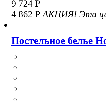
9 724 Р
4 862 Р
АКЦИЯ!
Эта це
Постельное белье Hom