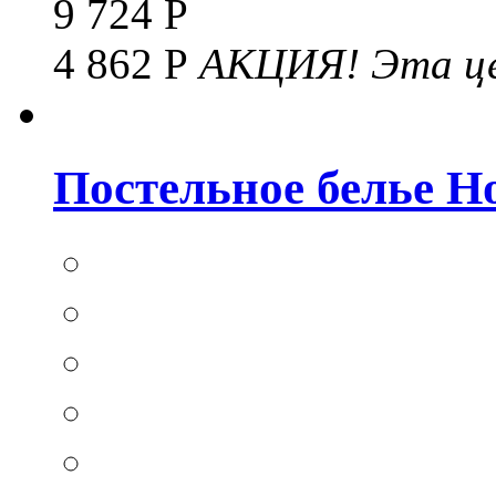
9 724 Р
4 862 Р
АКЦИЯ!
Эта це
Постельное белье Hom