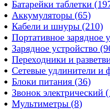
Батарейки таблетки
(19
Аккумуляторы
(65)
Кабели и шнуры
(210)
Портативное зарядное 
Зарядное устройство
(9
Переходники и разветв
Сетевые удлинители и
Блоки питания
(36)
Звонок электрический
(
Мультиметры
(8)