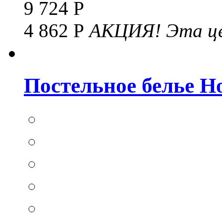
9 724 Р
4 862 Р
АКЦИЯ!
Эта це
Постельное белье Hom