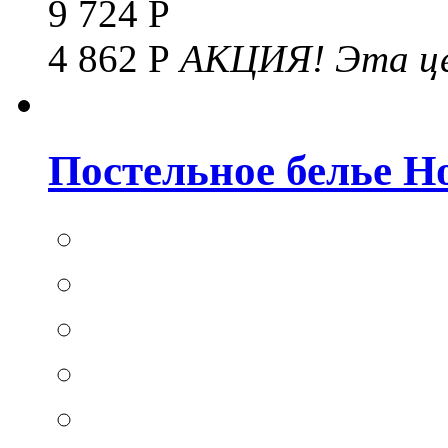
9 724 Р
4 862 Р
АКЦИЯ!
Эта це
Постельное белье Hom