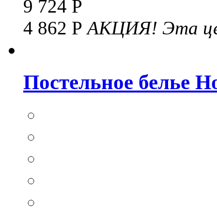
9 724 Р
4 862 Р
АКЦИЯ!
Эта це
Постельное белье Hom