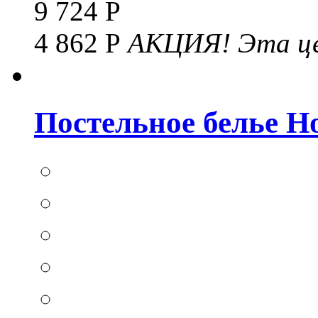
9 724 Р
4 862 Р
АКЦИЯ!
Эта це
Постельное белье Hom