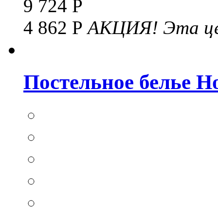
9 724 Р
4 862 Р
АКЦИЯ!
Эта це
Постельное белье Hom