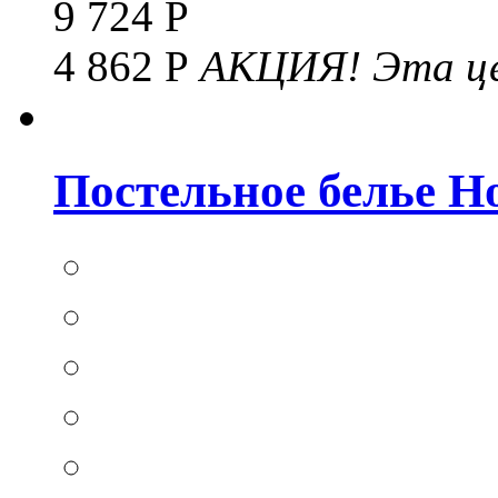
9 724 Р
4 862 Р
АКЦИЯ!
Эта це
Постельное белье Hom