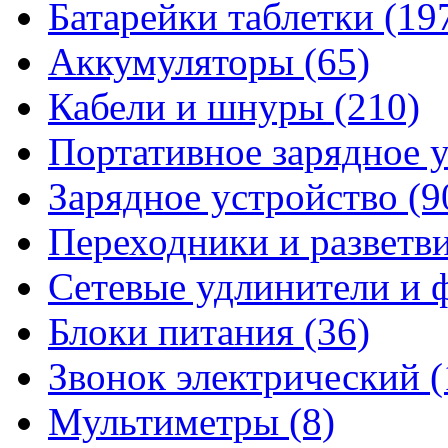
Батарейки таблетки
(19
Аккумуляторы
(65)
Кабели и шнуры
(210)
Портативное зарядное 
Зарядное устройство
(9
Переходники и разветв
Сетевые удлинители и
Блоки питания
(36)
Звонок электрический
(
Мультиметры
(8)