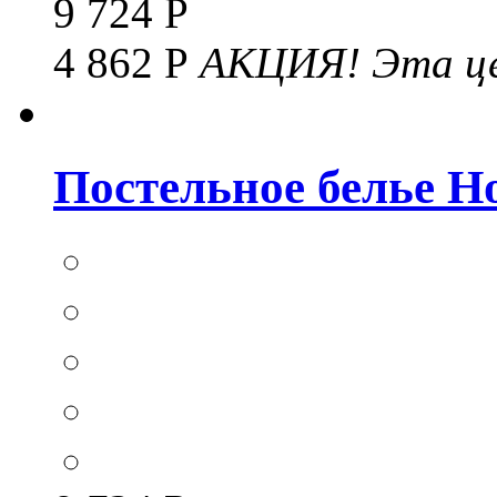
9 724 Р
4 862 Р
АКЦИЯ!
Эта це
Постельное белье Hom