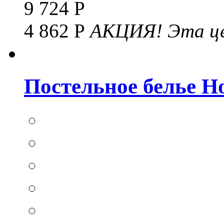
9 724 Р
4 862 Р
АКЦИЯ!
Эта це
Постельное белье Hom