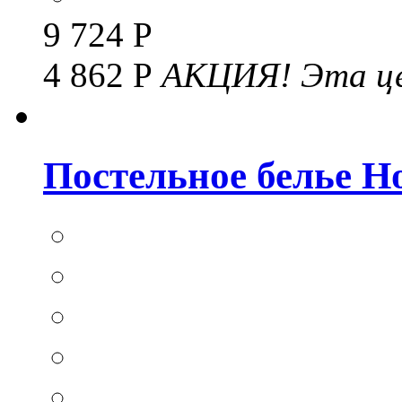
9 724 Р
4 862 Р
АКЦИЯ!
Эта це
Постельное белье Hom