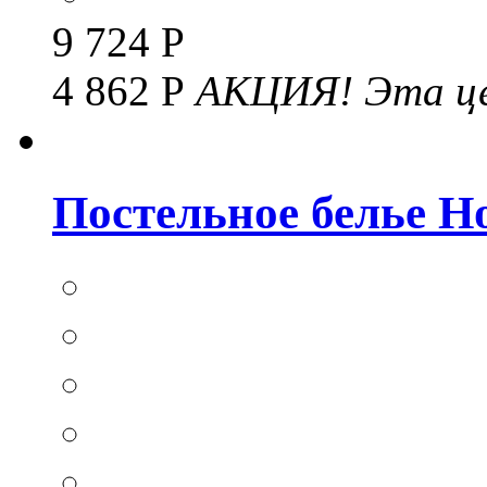
9 724 Р
4 862 Р
АКЦИЯ!
Эта це
Постельное белье Hom