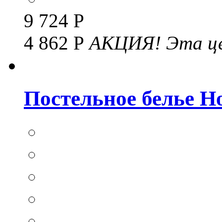
9 724 Р
4 862 Р
АКЦИЯ!
Эта це
Постельное белье Hom