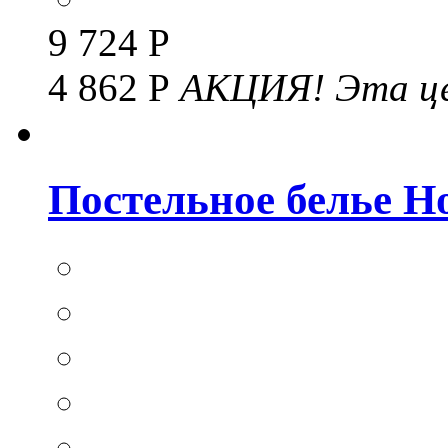
9 724 Р
4 862 Р
АКЦИЯ!
Эта це
Постельное белье Hom