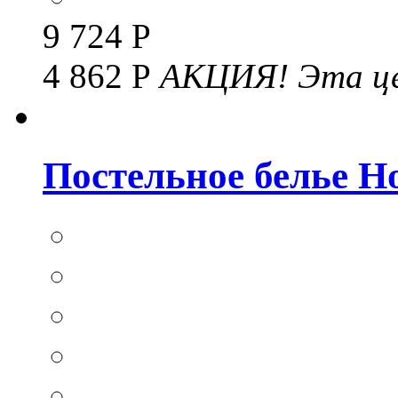
9 724 Р
4 862 Р
АКЦИЯ!
Эта це
Постельное белье Hom