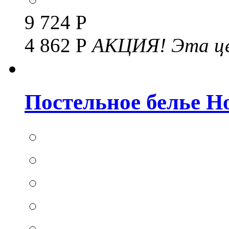
9 724 Р
4 862 Р
АКЦИЯ!
Эта це
Постельное белье Hom