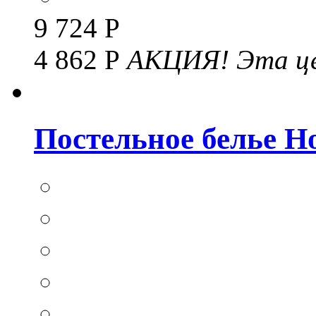
9 724 Р
4 862 Р
АКЦИЯ!
Эта це
Постельное белье Hom