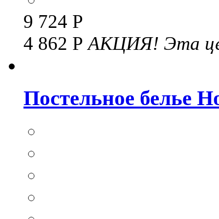
9 724 Р
4 862 Р
АКЦИЯ!
Эта це
Постельное белье Hom