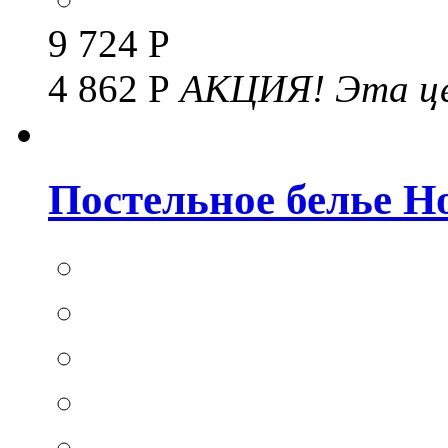
9 724 Р
4 862 Р
АКЦИЯ!
Эта це
Постельное белье Hom