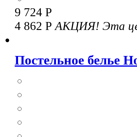
9 724 Р
4 862 Р
АКЦИЯ!
Эта це
Постельное белье Hom