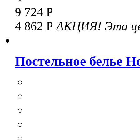
9 724 Р
4 862 Р
АКЦИЯ!
Эта це
Постельное белье Hom