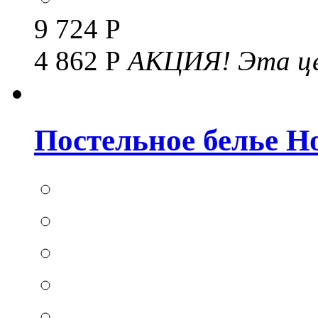
9 724 Р
4 862 Р
АКЦИЯ!
Эта це
Постельное белье Hom