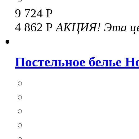
9 724 Р
4 862 Р
АКЦИЯ!
Эта це
Постельное белье Hom