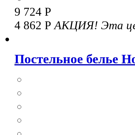
9 724 Р
4 862 Р
АКЦИЯ!
Эта це
Постельное белье Hom