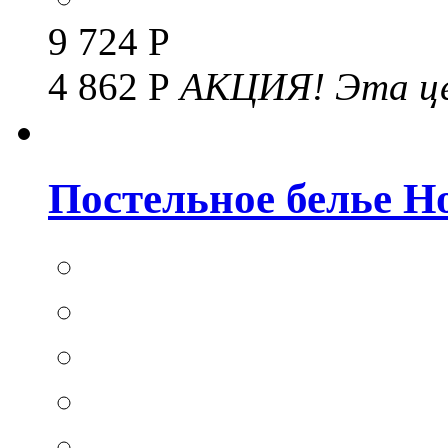
9 724 Р
4 862 Р
АКЦИЯ!
Эта це
Постельное белье Hom