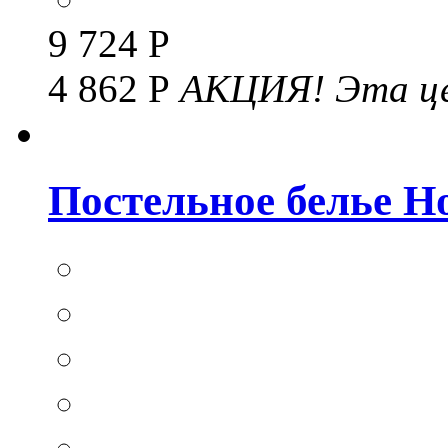
9 724 Р
4 862 Р
АКЦИЯ!
Эта це
Постельное белье Hom