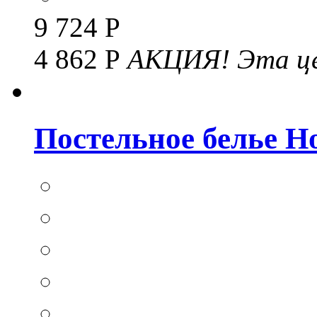
9 724 Р
4 862 Р
АКЦИЯ!
Эта це
Постельное белье Hom