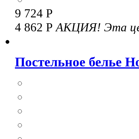
9 724 Р
4 862 Р
АКЦИЯ!
Эта це
Постельное белье Hom