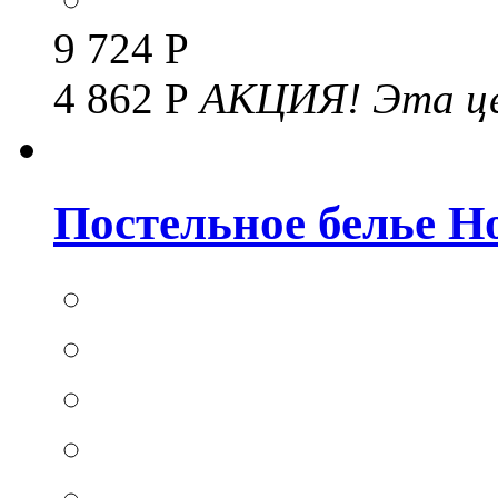
9 724 Р
4 862 Р
АКЦИЯ!
Эта це
Постельное белье Hom