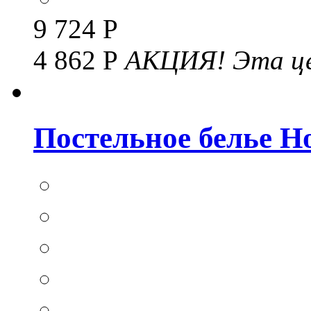
9 724 Р
4 862 Р
АКЦИЯ!
Эта це
Постельное белье Hom