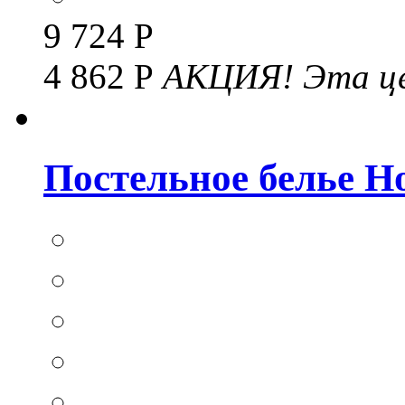
9 724 Р
4 862 Р
АКЦИЯ!
Эта це
Постельное белье Hom