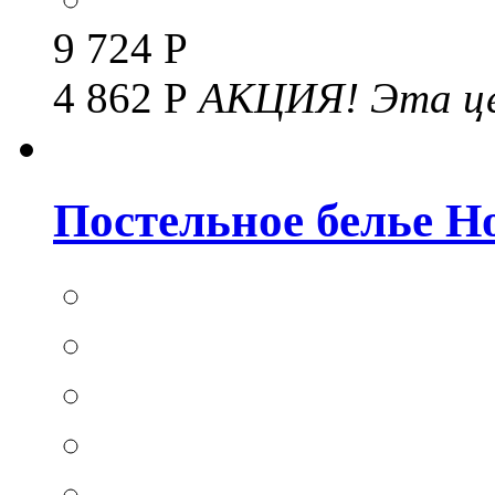
9 724 Р
4 862 Р
АКЦИЯ!
Эта це
Постельное белье Hom