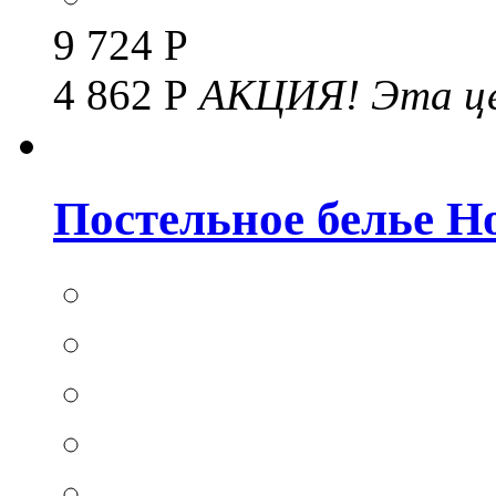
9 724 Р
4 862 Р
АКЦИЯ!
Эта це
Постельное белье Hom