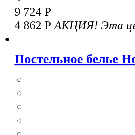
9 724 Р
4 862 Р
АКЦИЯ!
Эта це
Постельное белье Hom