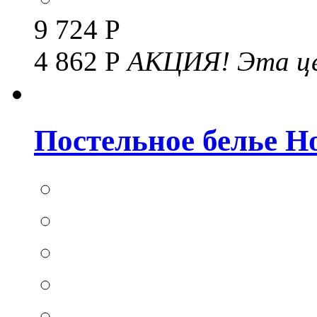
9 724 Р
4 862 Р
АКЦИЯ!
Эта це
Постельное белье Hom