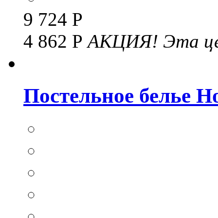
9 724 Р
4 862 Р
АКЦИЯ!
Эта це
Постельное белье Hom