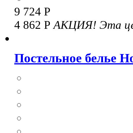
9 724 Р
4 862 Р
АКЦИЯ!
Эта це
Постельное белье Hom