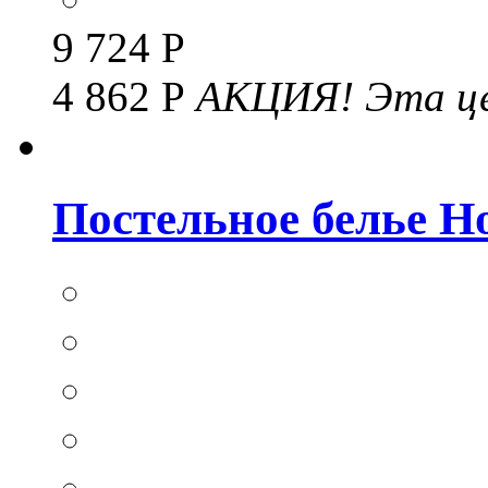
9 724 Р
4 862 Р
АКЦИЯ!
Эта це
Постельное белье Hom