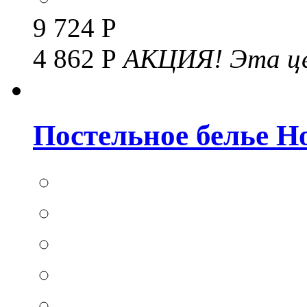
9 724 Р
4 862 Р
АКЦИЯ!
Эта це
Постельное белье Hom