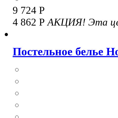
9 724 Р
4 862 Р
АКЦИЯ!
Эта це
Постельное белье Hom