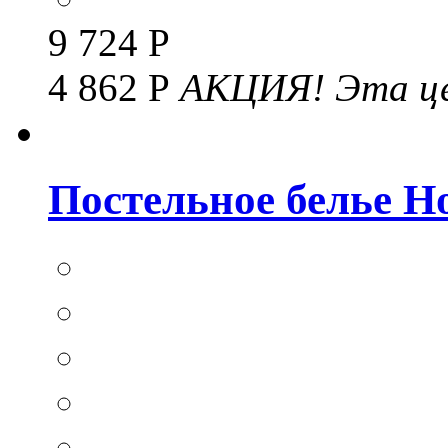
9 724 Р
4 862 Р
АКЦИЯ!
Эта це
Постельное белье Hom