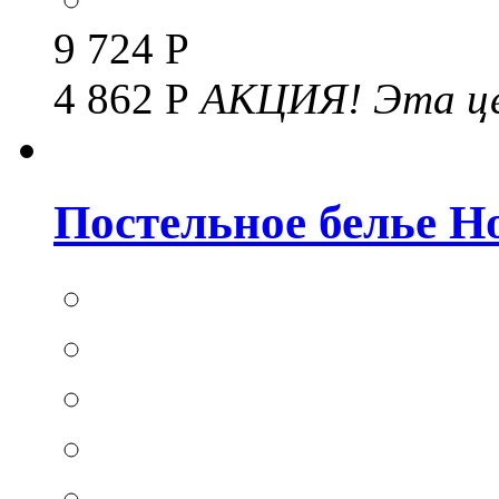
9 724 Р
4 862 Р
АКЦИЯ!
Эта це
Постельное белье Hom