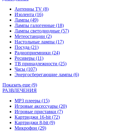
Антенны TV
(8)
Изолента
(16)
Лампы
(49)
Лампы галогенные
(18)
Лампы светодиодные
(57)
Метеостанции
(2)
Настольные лампы
(17)
Посуда
(21)
Радиоприемники
(24)
Ресиверы
(11)
ТВ принадлежности
(25)
Часы
(107)
Энергосберегающие лампы
(6)
Показать еще (9)
РАЗВЛЕЧЕНИЯ
MP3 плееры
(15)
Игровые аксессуары
(20)
Игровые приставки
(7)
Картриджи 16-bit
(72)
Картриджи 8-bit
(9)
Микрофон
(29)