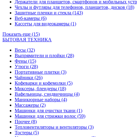
Держатели для планшетов, смартфонов и мобильных уст
Чехлы и футляры для телефонов, планшетов, дисков
(18)
Защитные пленки и стекла
(143)
Веб-камеры
(6)
Кассеты для видеокамеры
(1)
Показать еще (15)
БЫТОВАЯ ТЕХНИКА
Весы
(32)
Выпрямители и плойки
(28)
Фены
(15)
Утюги
(28)
Портативные плитки
(3)
Чайники
(26)
Кофеварки и кофемолки
(5)
Миксеры, блендеры
(18)
Вафельницы, сэндвичницы
(4)
Маникюрные наборы
(4)
Массажеры
(2)
Машинки для очистки ткани
(1)
Машинки для стрижки волос
(59)
Прочее
(8)
Тепловентиляторы и вентиляторы
(3)
Тостеры
(5)