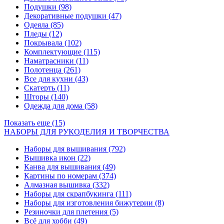
Подушки
(98)
Декоративные подушки
(47)
Одеяла
(85)
Пледы
(12)
Покрывала
(102)
Комплектующие
(115)
Наматрасники
(11)
Полотенца
(261)
Все для кухни
(43)
Скатерть
(11)
Шторы
(140)
Одежда для дома
(58)
Показать еще (15)
НАБОРЫ ДЛЯ РУКОДЕЛИЯ И ТВОРЧЕСТВА
Наборы для вышивания
(792)
Вышивка икон
(22)
Канва для вышивания
(49)
Картины по номерам
(374)
Алмазная вышивка
(332)
Наборы для скрапбукинга
(111)
Наборы для изготовления бижутерии
(8)
Резиночки для плетения
(5)
Всё для хобби
(49)