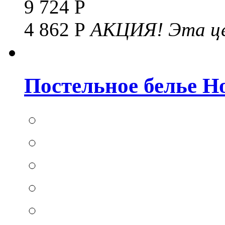
9 724 Р
4 862 Р
АКЦИЯ!
Эта це
Постельное белье Hom