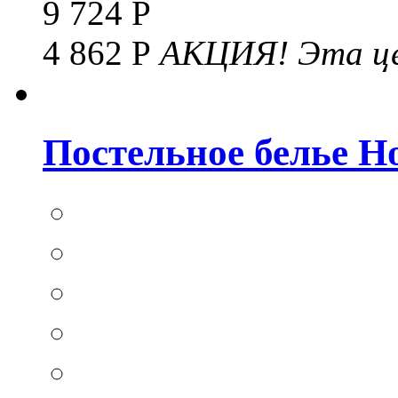
9 724 Р
4 862 Р
АКЦИЯ!
Эта це
Постельное белье Hom