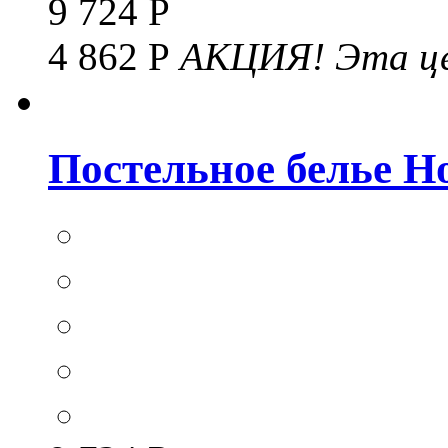
9 724 Р
4 862 Р
АКЦИЯ!
Эта це
Постельное белье Hom