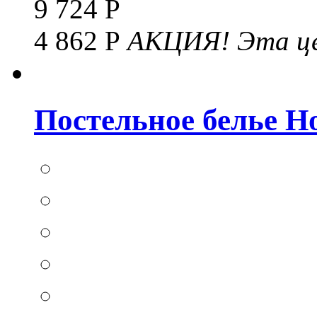
9 724 Р
4 862 Р
АКЦИЯ!
Эта це
Постельное белье Hom