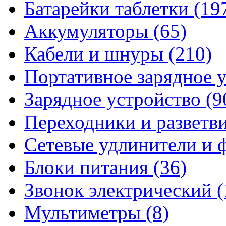
Батарейки таблетки
(19
Аккумуляторы
(65)
Кабели и шнуры
(210)
Портативное зарядное 
Зарядное устройство
(9
Переходники и разветв
Сетевые удлинители и
Блоки питания
(36)
Звонок электрический
(
Мультиметры
(8)