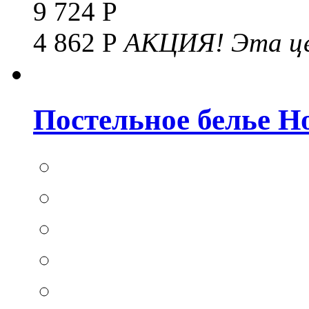
9 724 Р
4 862 Р
АКЦИЯ!
Эта це
Постельное белье Hom