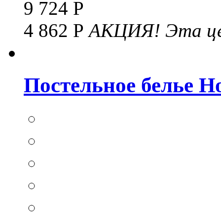
9 724 Р
4 862 Р
АКЦИЯ!
Эта це
Постельное белье Hom