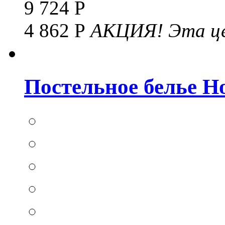
9 724 Р
4 862 Р
АКЦИЯ!
Эта це
Постельное белье Hom