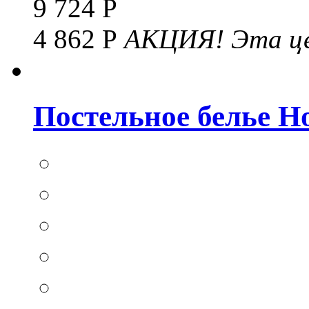
9 724 Р
4 862 Р
АКЦИЯ!
Эта це
Постельное белье Hom