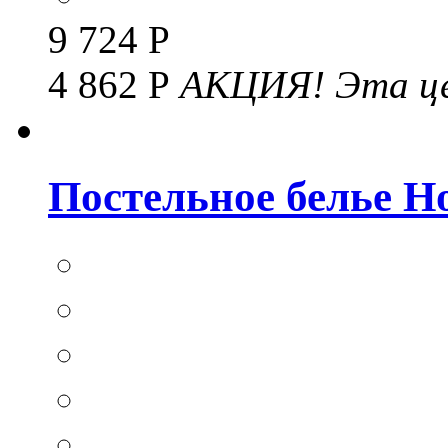
9 724 Р
4 862 Р
АКЦИЯ!
Эта це
Постельное белье Hom