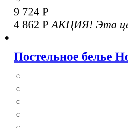
9 724 Р
4 862 Р
АКЦИЯ!
Эта це
Постельное белье Hom