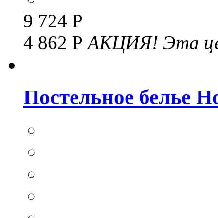
9 724 Р
4 862 Р
АКЦИЯ!
Эта це
Постельное белье Hom