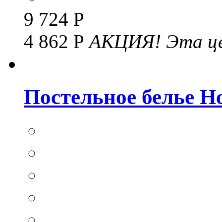
9 724 Р
4 862 Р
АКЦИЯ!
Эта це
Постельное белье Hom