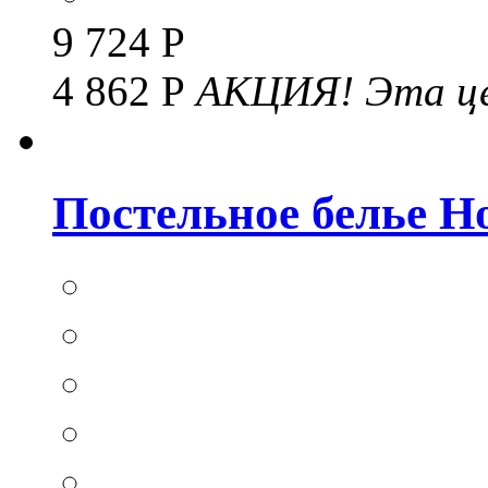
9 724 Р
4 862 Р
АКЦИЯ!
Эта це
Постельное белье Hom