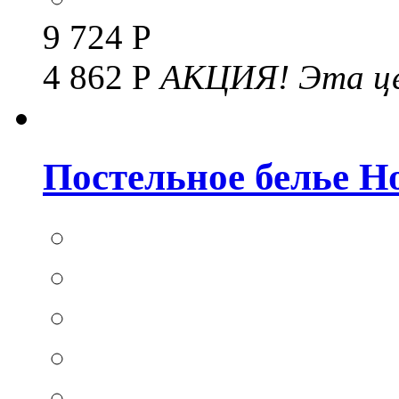
9 724 Р
4 862 Р
АКЦИЯ!
Эта це
Постельное белье Hom