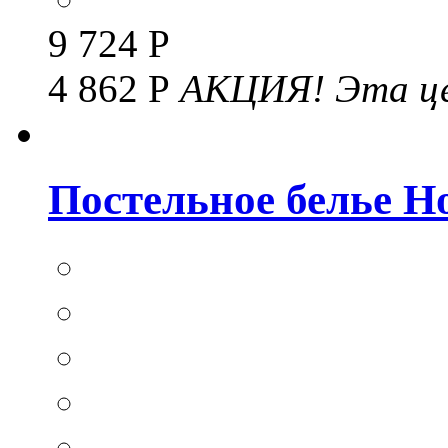
9 724 Р
4 862 Р
АКЦИЯ!
Эта це
Постельное белье Hom