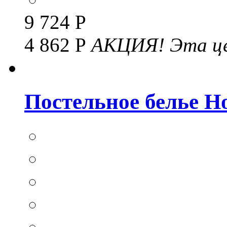
9 724 Р
4 862 Р
АКЦИЯ!
Эта це
Постельное белье Hom