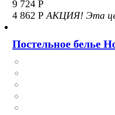
9 724 Р
4 862 Р
АКЦИЯ!
Эта це
Постельное белье Hom