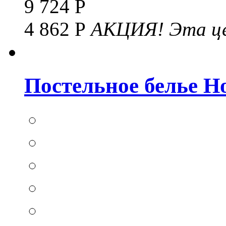
9 724 Р
4 862 Р
АКЦИЯ!
Эта це
Постельное белье Hom