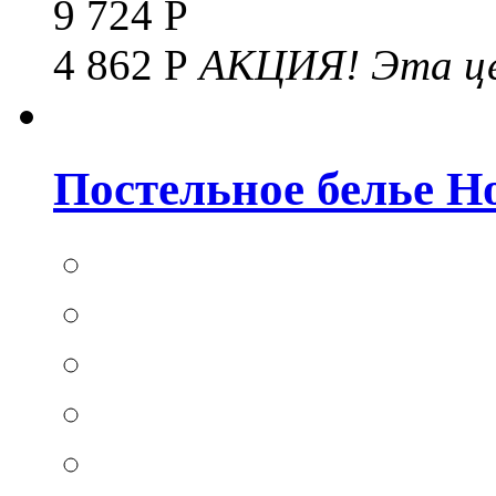
9 724 Р
4 862 Р
АКЦИЯ!
Эта це
Постельное белье Hom