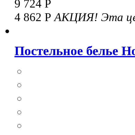
9 724 Р
4 862 Р
АКЦИЯ!
Эта це
Постельное белье Hom