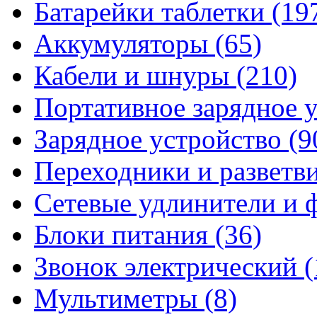
Батарейки таблетки
(19
Аккумуляторы
(65)
Кабели и шнуры
(210)
Портативное зарядное 
Зарядное устройство
(9
Переходники и разветв
Сетевые удлинители и
Блоки питания
(36)
Звонок электрический
(
Мультиметры
(8)