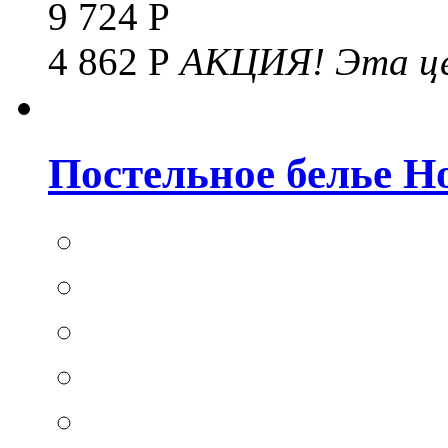
9 724 Р
4 862 Р
АКЦИЯ!
Эта це
Постельное белье Hom