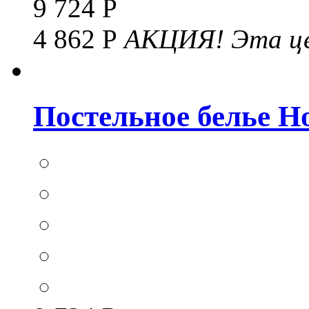
9 724 Р
4 862 Р
АКЦИЯ!
Эта це
Постельное белье Hom