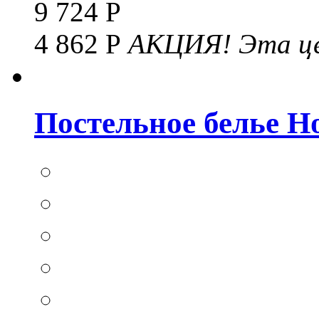
9 724 Р
4 862 Р
АКЦИЯ!
Эта це
Постельное белье Hom