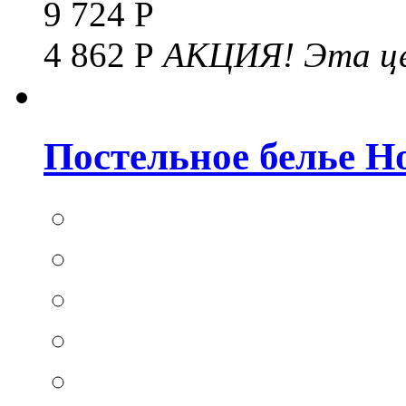
9 724 Р
4 862 Р
АКЦИЯ!
Эта це
Постельное белье Hom