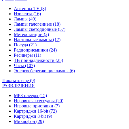
Антенны TV
(8)
Изолента
(16)
Лампы
(49)
Лампы галогенные
(18)
Лампы светодиодные
(57)
Метеостанции
(2)
Настольные лампы
(17)
Посуда
(21)
Радиоприемники
(24)
Ресиверы
(11)
ТВ принадлежности
(25)
Часы
(107)
Энергосберегающие лампы
(6)
Показать еще (9)
РАЗВЛЕЧЕНИЯ
MP3 плееры
(15)
Игровые аксессуары
(20)
Игровые приставки
(7)
Картриджи 16-bit
(72)
Картриджи 8-bit
(9)
Микрофон
(29)