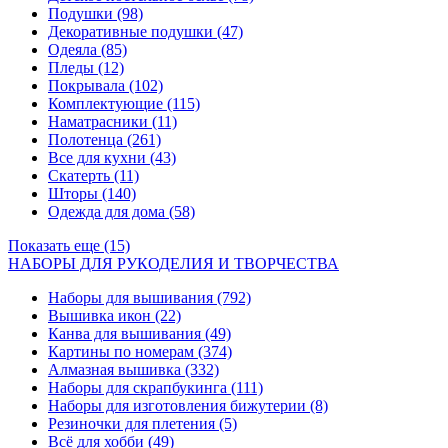
Подушки
(98)
Декоративные подушки
(47)
Одеяла
(85)
Пледы
(12)
Покрывала
(102)
Комплектующие
(115)
Наматрасники
(11)
Полотенца
(261)
Все для кухни
(43)
Скатерть
(11)
Шторы
(140)
Одежда для дома
(58)
Показать еще (15)
НАБОРЫ ДЛЯ РУКОДЕЛИЯ И ТВОРЧЕСТВА
Наборы для вышивания
(792)
Вышивка икон
(22)
Канва для вышивания
(49)
Картины по номерам
(374)
Алмазная вышивка
(332)
Наборы для скрапбукинга
(111)
Наборы для изготовления бижутерии
(8)
Резиночки для плетения
(5)
Всё для хобби
(49)