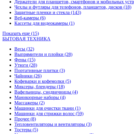
Держатели для планшетов, смартфонов и мобильных уст
Чехлы и футляры для телефонов, планшетов, дисков
(18)
Защитные пленки и стекла
(143)
Веб-камеры
(6)
Кассеты для видеокамеры
(1)
Показать еще (15)
БЫТОВАЯ ТЕХНИКА
Весы
(32)
Выпрямители и плойки
(28)
Фены
(15)
Утюги
(28)
Портативные плитки
(3)
Чайники
(26)
Кофеварки и кофемолки
(5)
Миксеры, блендеры
(18)
Вафельницы, сэндвичницы
(4)
Маникюрные наборы
(4)
Массажеры
(2)
Машинки для очистки ткани
(1)
Машинки для стрижки волос
(59)
Прочее
(8)
Тепловентиляторы и вентиляторы
(3)
Тостеры
(5)