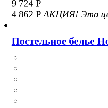
9 724 Р
4 862 Р
АКЦИЯ!
Эта це
Постельное белье Hom