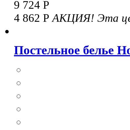
9 724 Р
4 862 Р
АКЦИЯ!
Эта це
Постельное белье Hom