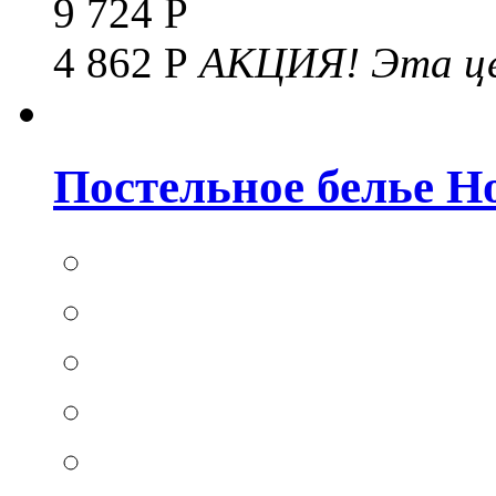
9 724 Р
4 862 Р
АКЦИЯ!
Эта це
Постельное белье Hom