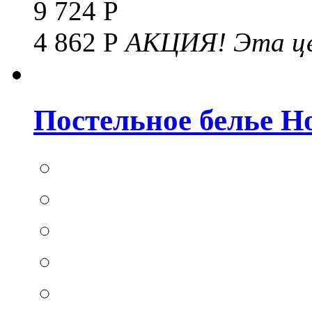
9 724 Р
4 862 Р
АКЦИЯ!
Эта це
Постельное белье Hom