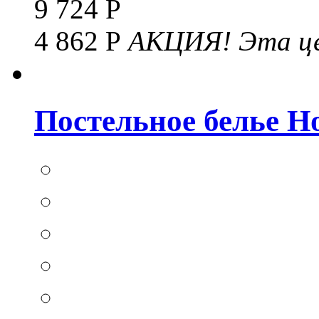
9 724 Р
4 862 Р
АКЦИЯ!
Эта це
Постельное белье Hom