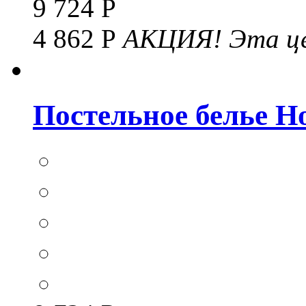
9 724 Р
4 862 Р
АКЦИЯ!
Эта це
Постельное белье Hom