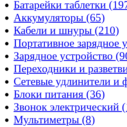
Батарейки таблетки
(19
Аккумуляторы
(65)
Кабели и шнуры
(210)
Портативное зарядное 
Зарядное устройство
(9
Переходники и разветв
Сетевые удлинители и
Блоки питания
(36)
Звонок электрический
(
Мультиметры
(8)