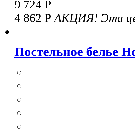
9 724 Р
4 862 Р
АКЦИЯ!
Эта це
Постельное белье Hom