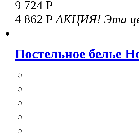
9 724 Р
4 862 Р
АКЦИЯ!
Эта це
Постельное белье Hom