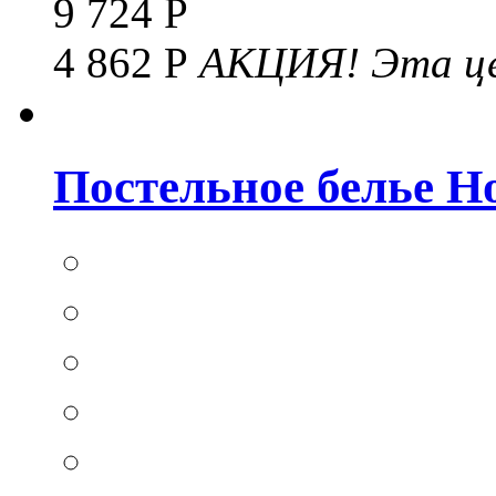
9 724 Р
4 862 Р
АКЦИЯ!
Эта це
Постельное белье Hom