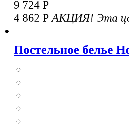
9 724 Р
4 862 Р
АКЦИЯ!
Эта це
Постельное белье Hom