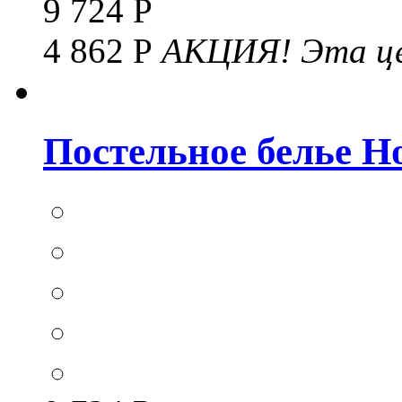
9 724 Р
4 862 Р
АКЦИЯ!
Эта це
Постельное белье Hom