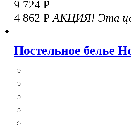
9 724 Р
4 862 Р
АКЦИЯ!
Эта це
Постельное белье Hom