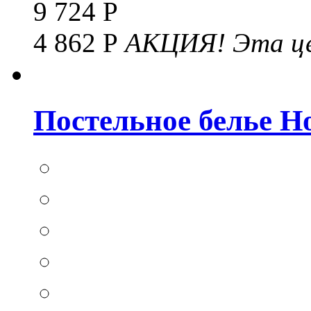
9 724 Р
4 862 Р
АКЦИЯ!
Эта це
Постельное белье Hom