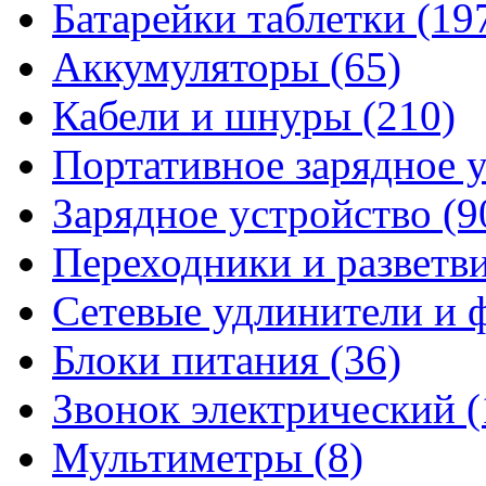
Батарейки таблетки
(19
Аккумуляторы
(65)
Кабели и шнуры
(210)
Портативное зарядное 
Зарядное устройство
(9
Переходники и разветв
Сетевые удлинители и
Блоки питания
(36)
Звонок электрический
(
Мультиметры
(8)