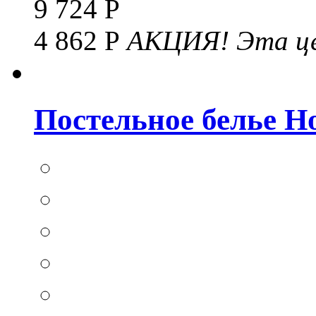
9 724 Р
4 862 Р
АКЦИЯ!
Эта це
Постельное белье Hom