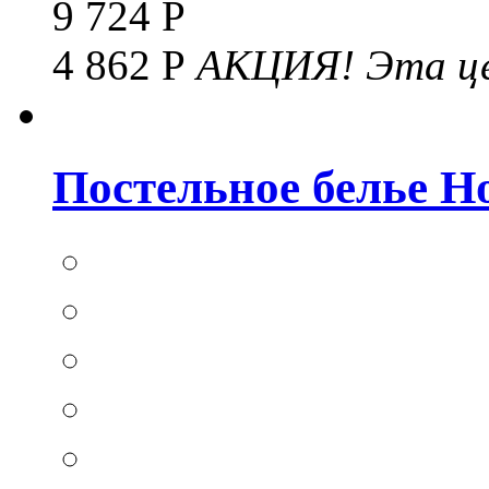
9 724 Р
4 862 Р
АКЦИЯ!
Эта це
Постельное белье Hom