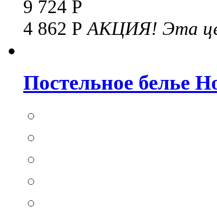
9 724 Р
4 862 Р
АКЦИЯ!
Эта це
Постельное белье Hom