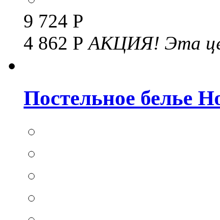
9 724 Р
4 862 Р
АКЦИЯ!
Эта це
Постельное белье Hom