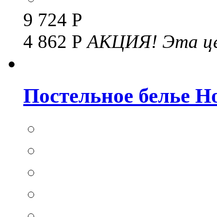
9 724 Р
4 862 Р
АКЦИЯ!
Эта це
Постельное белье Hom