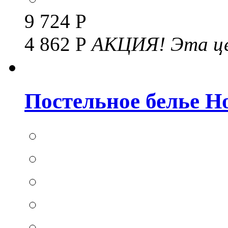
9 724 Р
4 862 Р
АКЦИЯ!
Эта це
Постельное белье Hom