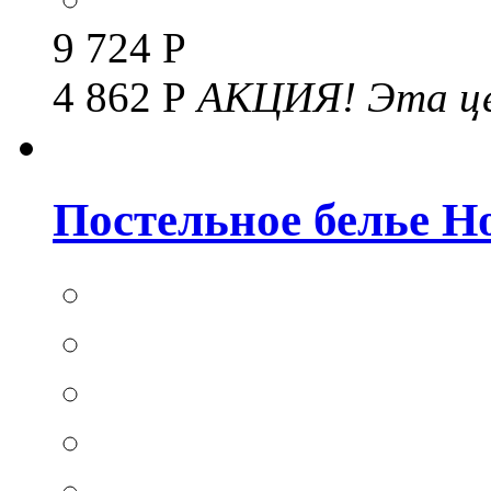
9 724 Р
4 862 Р
АКЦИЯ!
Эта це
Постельное белье Hom