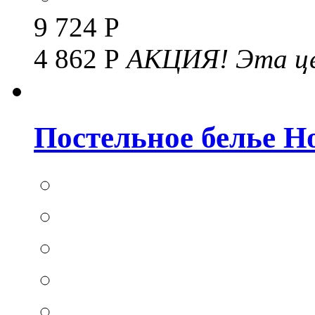
9 724 Р
4 862 Р
АКЦИЯ!
Эта це
Постельное белье Hom