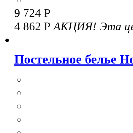
9 724 Р
4 862 Р
АКЦИЯ!
Эта це
Постельное белье Hom