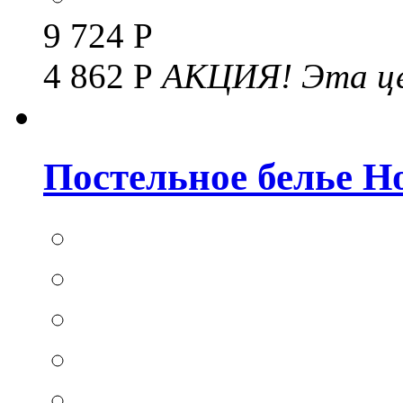
9 724 Р
4 862 Р
АКЦИЯ!
Эта це
Постельное белье Hom