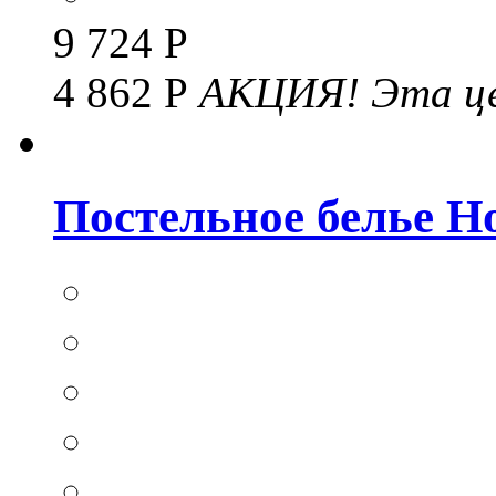
9 724 Р
4 862 Р
АКЦИЯ!
Эта це
Постельное белье Hom