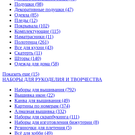
Подушки
(98)
Декоративные подушки
(47)
Одеяла
(85)
Пледы
(12)
Покрывала
(102)
Комплектующие
(115)
Наматрасники
(11)
Полотенца
(261)
Все для кухни
(43)
Скатерть
(11)
Шторы
(140)
Одежда для дома
(58)
Показать еще (15)
НАБОРЫ ДЛЯ РУКОДЕЛИЯ И ТВОРЧЕСТВА
Наборы для вышивания
(792)
Вышивка икон
(22)
Канва для вышивания
(49)
Картины по номерам
(374)
Алмазная вышивка
(332)
Наборы для скрапбукинга
(111)
Наборы для изготовления бижутерии
(8)
Резиночки для плетения
(5)
Всё для хобби
(49)