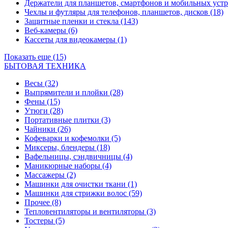
Держатели для планшетов, смартфонов и мобильных уст
Чехлы и футляры для телефонов, планшетов, дисков
(18)
Защитные пленки и стекла
(143)
Веб-камеры
(6)
Кассеты для видеокамеры
(1)
Показать еще (15)
БЫТОВАЯ ТЕХНИКА
Весы
(32)
Выпрямители и плойки
(28)
Фены
(15)
Утюги
(28)
Портативные плитки
(3)
Чайники
(26)
Кофеварки и кофемолки
(5)
Миксеры, блендеры
(18)
Вафельницы, сэндвичницы
(4)
Маникюрные наборы
(4)
Массажеры
(2)
Машинки для очистки ткани
(1)
Машинки для стрижки волос
(59)
Прочее
(8)
Тепловентиляторы и вентиляторы
(3)
Тостеры
(5)