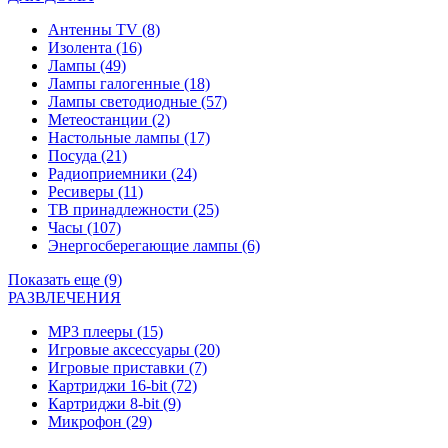
Антенны TV
(8)
Изолента
(16)
Лампы
(49)
Лампы галогенные
(18)
Лампы светодиодные
(57)
Метеостанции
(2)
Настольные лампы
(17)
Посуда
(21)
Радиоприемники
(24)
Ресиверы
(11)
ТВ принадлежности
(25)
Часы
(107)
Энергосберегающие лампы
(6)
Показать еще (9)
РАЗВЛЕЧЕНИЯ
MP3 плееры
(15)
Игровые аксессуары
(20)
Игровые приставки
(7)
Картриджи 16-bit
(72)
Картриджи 8-bit
(9)
Микрофон
(29)