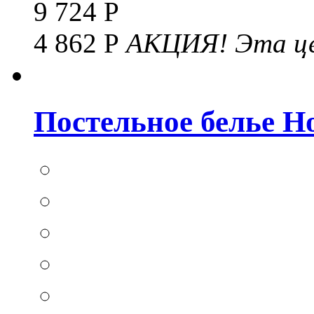
9 724 Р
4 862 Р
АКЦИЯ!
Эта це
Постельное белье Hom