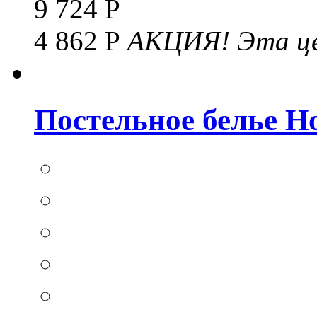
9 724 Р
4 862 Р
АКЦИЯ!
Эта це
Постельное белье Hom