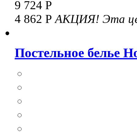
9 724 Р
4 862 Р
АКЦИЯ!
Эта це
Постельное белье Hom