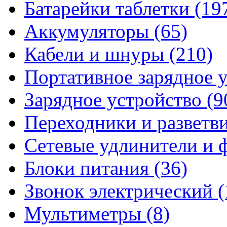
Батарейки таблетки
(19
Аккумуляторы
(65)
Кабели и шнуры
(210)
Портативное зарядное 
Зарядное устройство
(9
Переходники и разветв
Сетевые удлинители и
Блоки питания
(36)
Звонок электрический
(
Мультиметры
(8)