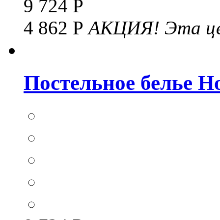
9 724 Р
4 862 Р
АКЦИЯ!
Эта це
Постельное белье Hom