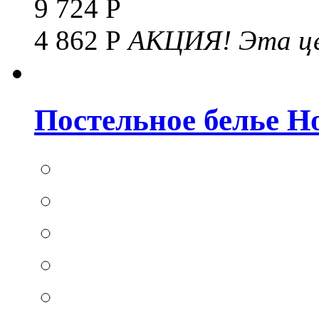
9 724 Р
4 862 Р
АКЦИЯ!
Эта це
Постельное белье Hom