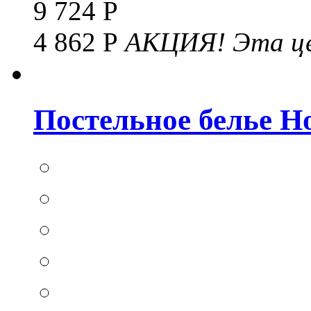
9 724 Р
4 862 Р
АКЦИЯ!
Эта це
Постельное белье Hom