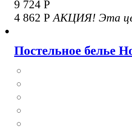
9 724 Р
4 862 Р
АКЦИЯ!
Эта це
Постельное белье Hom