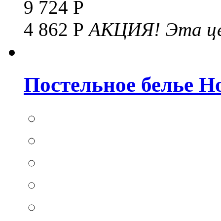
9 724 Р
4 862 Р
АКЦИЯ!
Эта це
Постельное белье Hom