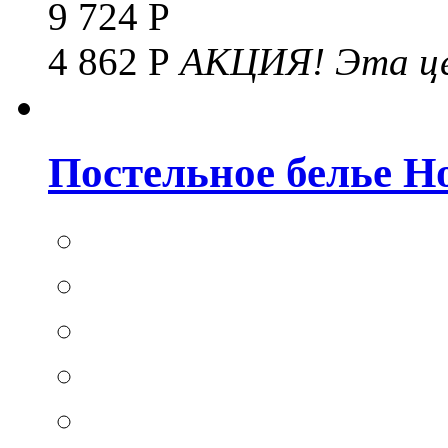
9 724 Р
4 862 Р
АКЦИЯ!
Эта це
Постельное белье Hom