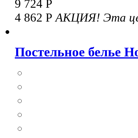
9 724 Р
4 862 Р
АКЦИЯ!
Эта це
Постельное белье Hom