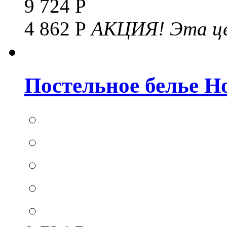
9 724 Р
4 862 Р
АКЦИЯ!
Эта це
Постельное белье Hom