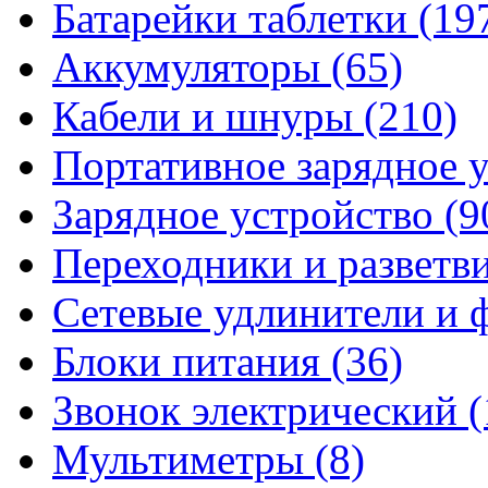
Батарейки таблетки
(19
Аккумуляторы
(65)
Кабели и шнуры
(210)
Портативное зарядное 
Зарядное устройство
(9
Переходники и разветв
Сетевые удлинители и
Блоки питания
(36)
Звонок электрический
(
Мультиметры
(8)