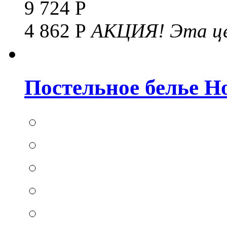
9 724 Р
4 862 Р
АКЦИЯ!
Эта це
Постельное белье Hom