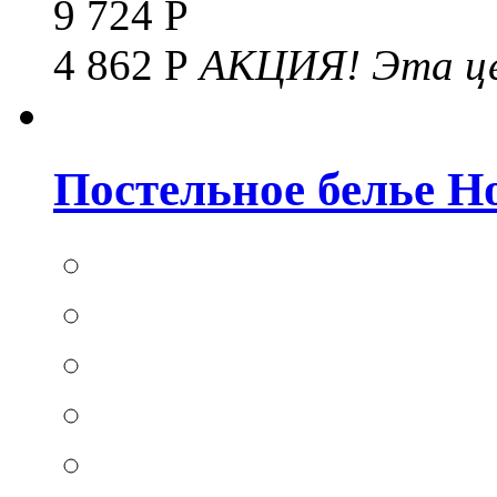
9 724 Р
4 862 Р
АКЦИЯ!
Эта це
Постельное белье Hom