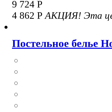
9 724 Р
4 862 Р
АКЦИЯ!
Эта це
Постельное белье Hom