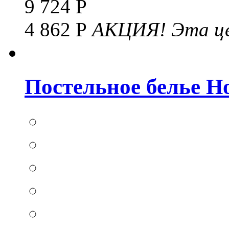
9 724 Р
4 862 Р
АКЦИЯ!
Эта це
Постельное белье Hom