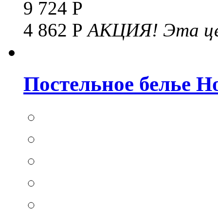
9 724 Р
4 862 Р
АКЦИЯ!
Эта це
Постельное белье Hom