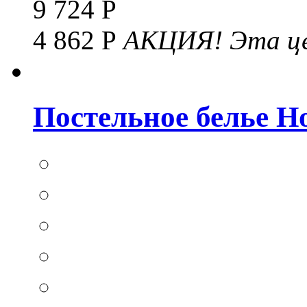
9 724 Р
4 862 Р
АКЦИЯ!
Эта це
Постельное белье Hom