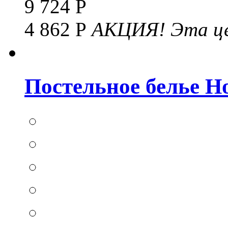
9 724 Р
4 862 Р
АКЦИЯ!
Эта це
Постельное белье Hom