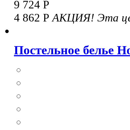
9 724 Р
4 862 Р
АКЦИЯ!
Эта це
Постельное белье Hom