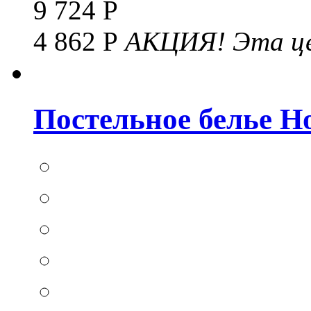
9 724 Р
4 862 Р
АКЦИЯ!
Эта це
Постельное белье Hom