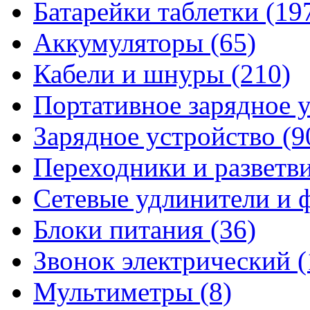
Батарейки таблетки
(19
Аккумуляторы
(65)
Кабели и шнуры
(210)
Портативное зарядное 
Зарядное устройство
(9
Переходники и разветв
Сетевые удлинители и
Блоки питания
(36)
Звонок электрический
(
Мультиметры
(8)