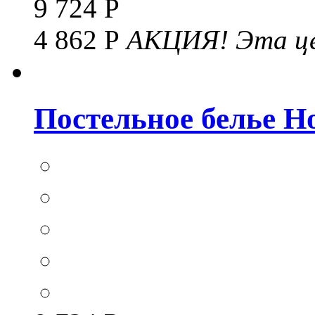
9 724 Р
4 862 Р
АКЦИЯ!
Эта це
Постельное белье Hom