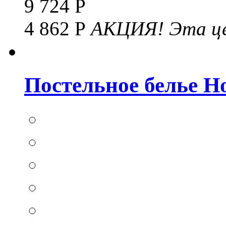
9 724 Р
4 862 Р
АКЦИЯ!
Эта це
Постельное белье Hom