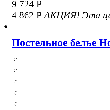
9 724 Р
4 862 Р
АКЦИЯ!
Эта це
Постельное белье Hom