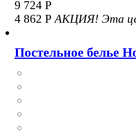
9 724 Р
4 862 Р
АКЦИЯ!
Эта це
Постельное белье Hom