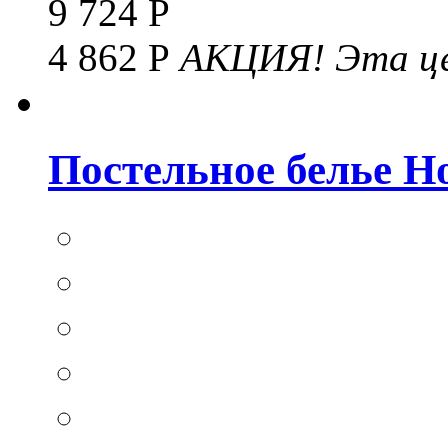
9 724 Р
4 862 Р
АКЦИЯ!
Эта це
Постельное белье Hom