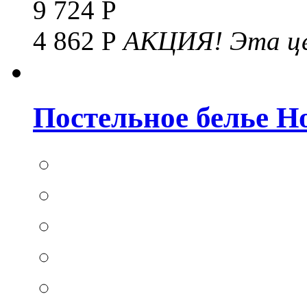
9 724 Р
4 862 Р
АКЦИЯ!
Эта це
Постельное белье Hom