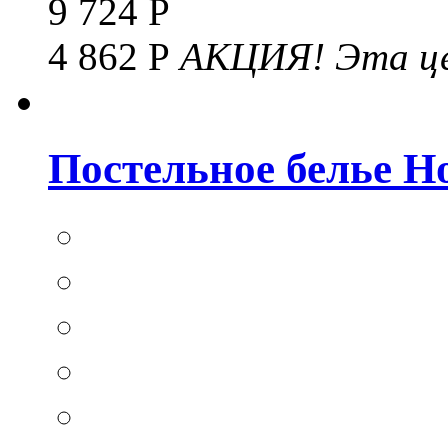
9 724 Р
4 862 Р
АКЦИЯ!
Эта це
Постельное белье Hom