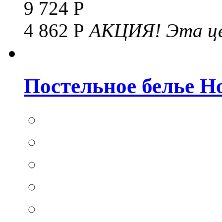
9 724 Р
4 862 Р
АКЦИЯ!
Эта це
Постельное белье Hom