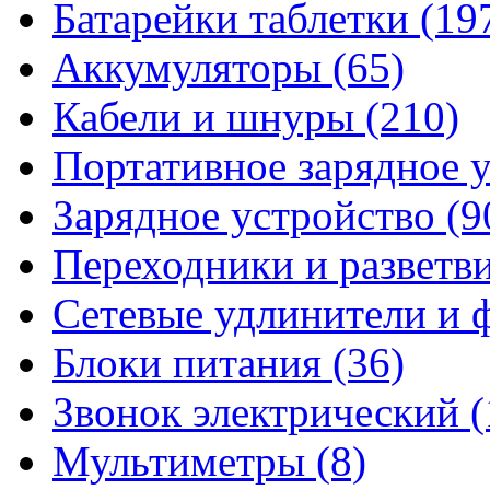
Батарейки таблетки
(19
Аккумуляторы
(65)
Кабели и шнуры
(210)
Портативное зарядное 
Зарядное устройство
(9
Переходники и разветв
Сетевые удлинители и
Блоки питания
(36)
Звонок электрический
(
Мультиметры
(8)