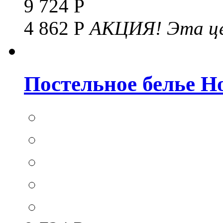
9 724 Р
4 862 Р
АКЦИЯ!
Эта це
Постельное белье Hom