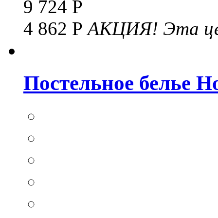
9 724 Р
4 862 Р
АКЦИЯ!
Эта це
Постельное белье Hom