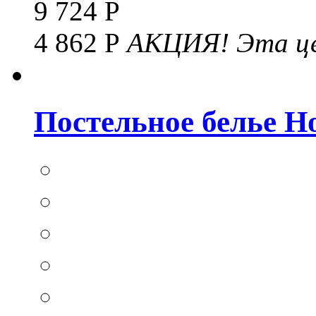
9 724 Р
4 862 Р
АКЦИЯ!
Эта це
Постельное белье Hom