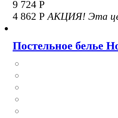
9 724 Р
4 862 Р
АКЦИЯ!
Эта це
Постельное белье Hom