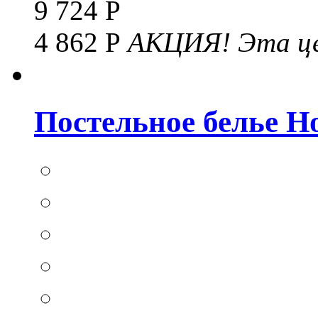
9 724 Р
4 862 Р
АКЦИЯ!
Эта це
Постельное белье Hom