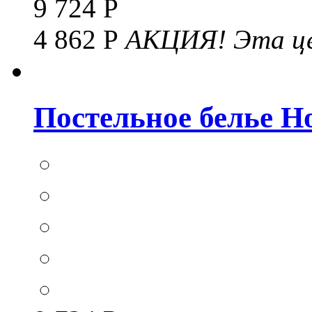
9 724 Р
4 862 Р
АКЦИЯ!
Эта це
Постельное белье Hom