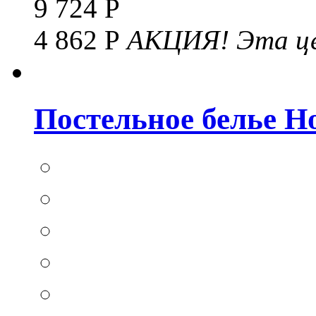
9 724 Р
4 862 Р
АКЦИЯ!
Эта це
Постельное белье Hom