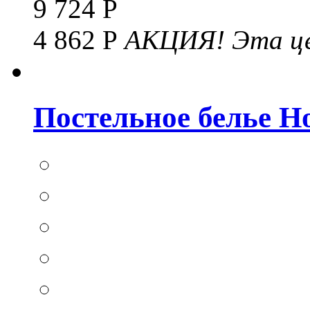
9 724 Р
4 862 Р
АКЦИЯ!
Эта це
Постельное белье Hom