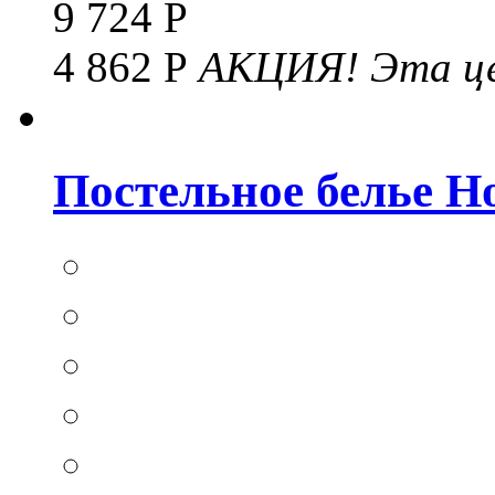
9 724 Р
4 862 Р
АКЦИЯ!
Эта це
Постельное белье Hom