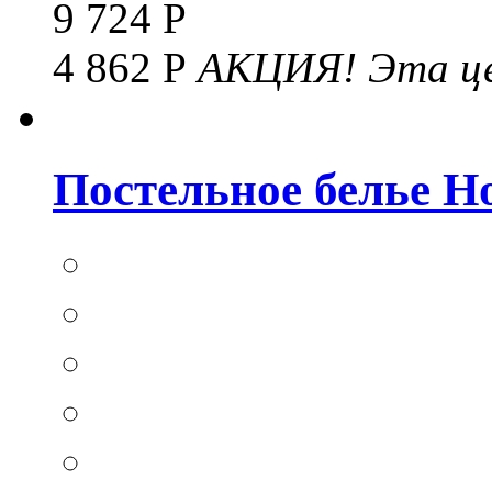
9 724 Р
4 862 Р
АКЦИЯ!
Эта це
Постельное белье Hom