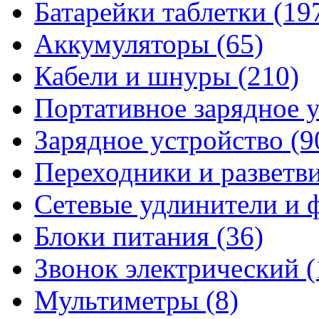
Батарейки таблетки
(19
Аккумуляторы
(65)
Кабели и шнуры
(210)
Портативное зарядное 
Зарядное устройство
(9
Переходники и разветв
Сетевые удлинители и
Блоки питания
(36)
Звонок электрический
(
Мультиметры
(8)