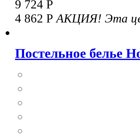
9 724 Р
4 862 Р
АКЦИЯ!
Эта це
Постельное белье Hom