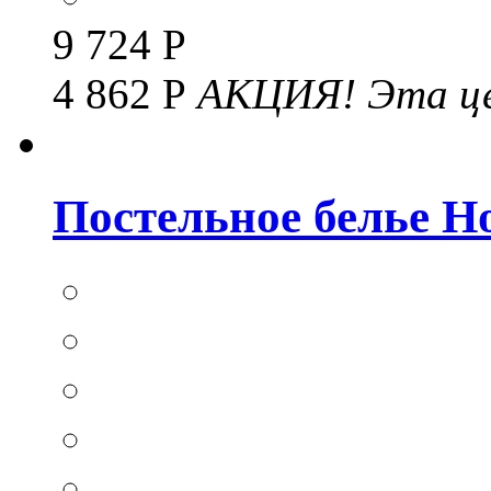
9 724 Р
4 862 Р
АКЦИЯ!
Эта це
Постельное белье Hom