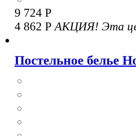
9 724 Р
4 862 Р
АКЦИЯ!
Эта це
Постельное белье Hom