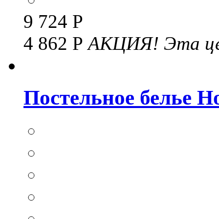
9 724 Р
4 862 Р
АКЦИЯ!
Эта це
Постельное белье Hom