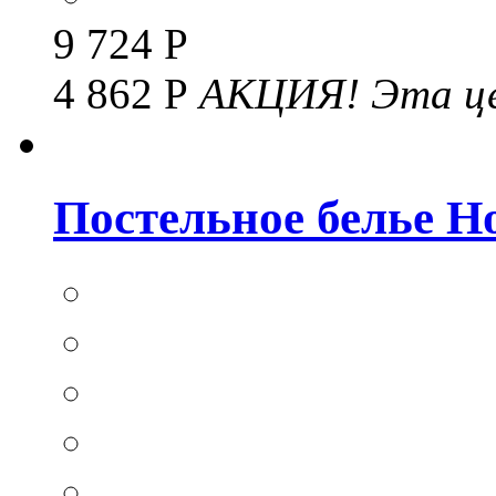
9 724 Р
4 862 Р
АКЦИЯ!
Эта це
Постельное белье Hom