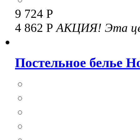
9 724 Р
4 862 Р
АКЦИЯ!
Эта це
Постельное белье Hom