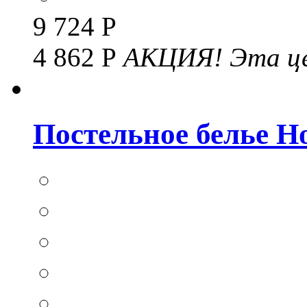
9 724 Р
4 862 Р
АКЦИЯ!
Эта це
Постельное белье Hom