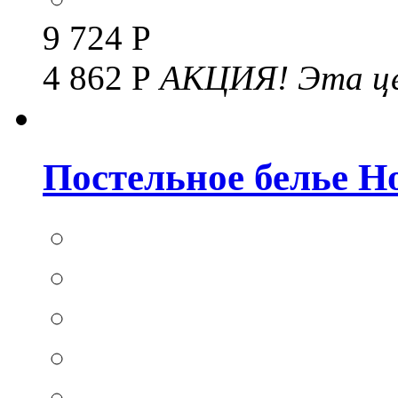
9 724 Р
4 862 Р
АКЦИЯ!
Эта це
Постельное белье Hom