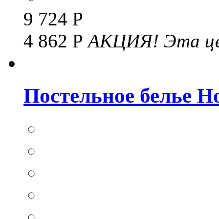
9 724 Р
4 862 Р
АКЦИЯ!
Эта це
Постельное белье Hom