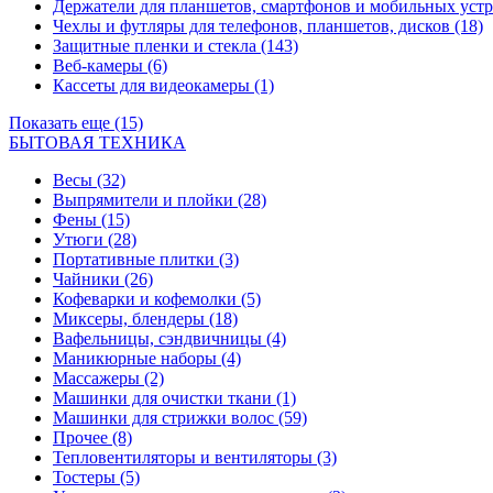
Держатели для планшетов, смартфонов и мобильных уст
Чехлы и футляры для телефонов, планшетов, дисков
(18)
Защитные пленки и стекла
(143)
Веб-камеры
(6)
Кассеты для видеокамеры
(1)
Показать еще (15)
БЫТОВАЯ ТЕХНИКА
Весы
(32)
Выпрямители и плойки
(28)
Фены
(15)
Утюги
(28)
Портативные плитки
(3)
Чайники
(26)
Кофеварки и кофемолки
(5)
Миксеры, блендеры
(18)
Вафельницы, сэндвичницы
(4)
Маникюрные наборы
(4)
Массажеры
(2)
Машинки для очистки ткани
(1)
Машинки для стрижки волос
(59)
Прочее
(8)
Тепловентиляторы и вентиляторы
(3)
Тостеры
(5)