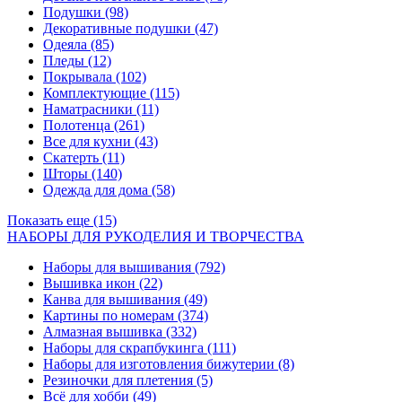
Подушки
(98)
Декоративные подушки
(47)
Одеяла
(85)
Пледы
(12)
Покрывала
(102)
Комплектующие
(115)
Наматрасники
(11)
Полотенца
(261)
Все для кухни
(43)
Скатерть
(11)
Шторы
(140)
Одежда для дома
(58)
Показать еще (15)
НАБОРЫ ДЛЯ РУКОДЕЛИЯ И ТВОРЧЕСТВА
Наборы для вышивания
(792)
Вышивка икон
(22)
Канва для вышивания
(49)
Картины по номерам
(374)
Алмазная вышивка
(332)
Наборы для скрапбукинга
(111)
Наборы для изготовления бижутерии
(8)
Резиночки для плетения
(5)
Всё для хобби
(49)