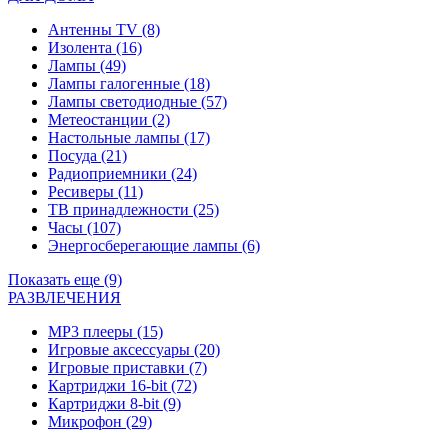
Антенны TV
(8)
Изолента
(16)
Лампы
(49)
Лампы галогенные
(18)
Лампы светодиодные
(57)
Метеостанции
(2)
Настольные лампы
(17)
Посуда
(21)
Радиоприемники
(24)
Ресиверы
(11)
ТВ принадлежности
(25)
Часы
(107)
Энергосберегающие лампы
(6)
Показать еще (9)
РАЗВЛЕЧЕНИЯ
MP3 плееры
(15)
Игровые аксессуары
(20)
Игровые приставки
(7)
Картриджи 16-bit
(72)
Картриджи 8-bit
(9)
Микрофон
(29)