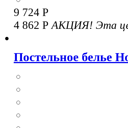
9 724 Р
4 862 Р
АКЦИЯ!
Эта це
Постельное белье Hom