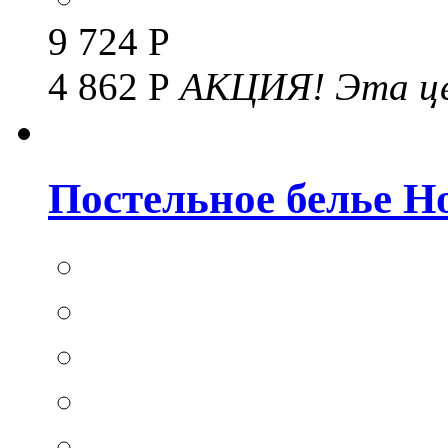
9 724 Р
4 862 Р
АКЦИЯ!
Эта це
Постельное белье Hom