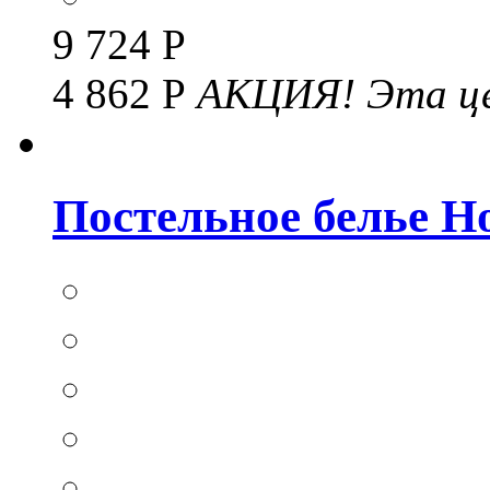
9 724 Р
4 862 Р
АКЦИЯ!
Эта це
Постельное белье Hom