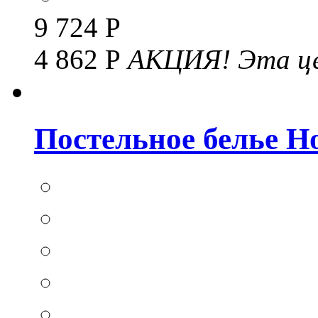
9 724 Р
4 862 Р
АКЦИЯ!
Эта це
Постельное белье Hom