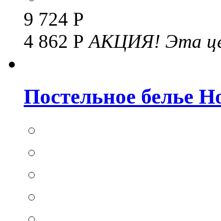
9 724 Р
4 862 Р
АКЦИЯ!
Эта це
Постельное белье Hom