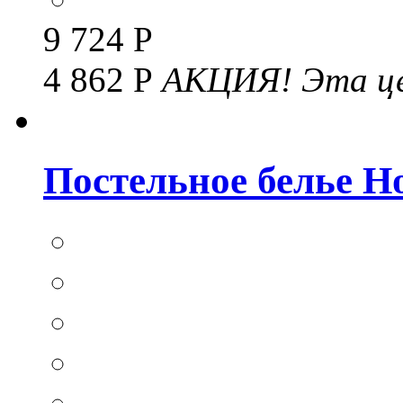
9 724 Р
4 862 Р
АКЦИЯ!
Эта це
Постельное белье Hom