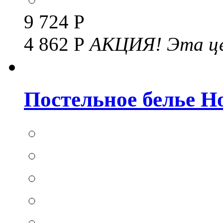
9 724 Р
4 862 Р
АКЦИЯ!
Эта це
Постельное белье Hom