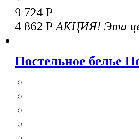
9 724 Р
4 862 Р
АКЦИЯ!
Эта це
Постельное белье Hom