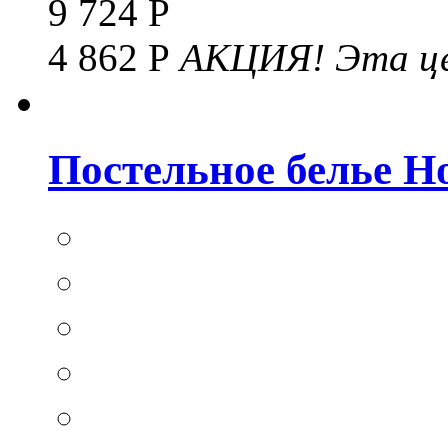
9 724 Р
4 862 Р
АКЦИЯ!
Эта це
Постельное белье Hom