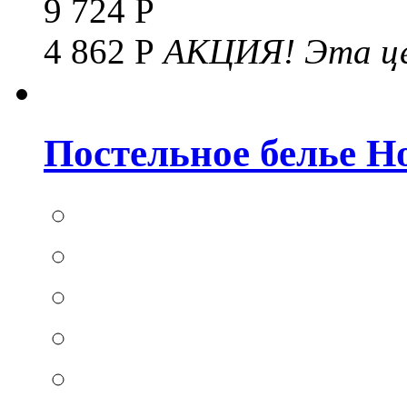
9 724 Р
4 862 Р
АКЦИЯ!
Эта це
Постельное белье Hom