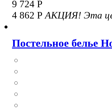
9 724 Р
4 862 Р
АКЦИЯ!
Эта це
Постельное белье Hom