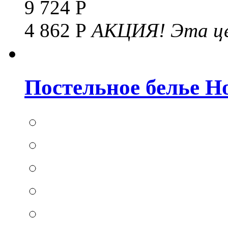
9 724 Р
4 862 Р
АКЦИЯ!
Эта це
Постельное белье Hom