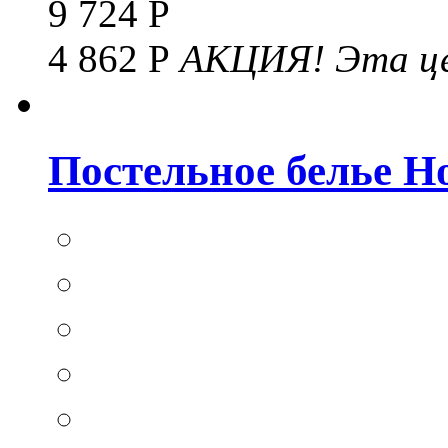
9 724 Р
4 862 Р
АКЦИЯ!
Эта це
Постельное белье Hom