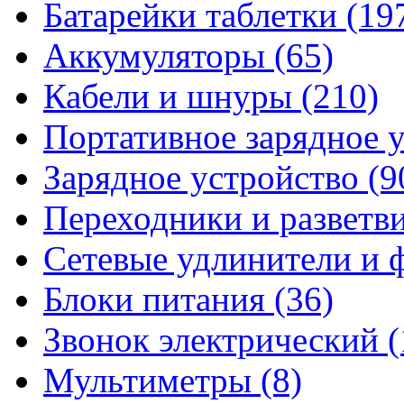
Батарейки таблетки
(19
Аккумуляторы
(65)
Кабели и шнуры
(210)
Портативное зарядное 
Зарядное устройство
(9
Переходники и разветв
Сетевые удлинители и
Блоки питания
(36)
Звонок электрический
(
Мультиметры
(8)