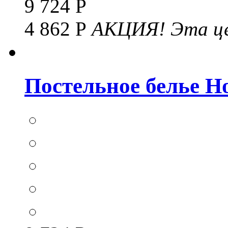
9 724 Р
4 862 Р
АКЦИЯ!
Эта це
Постельное белье Hom