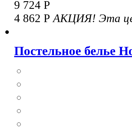
9 724 Р
4 862 Р
АКЦИЯ!
Эта це
Постельное белье Hom