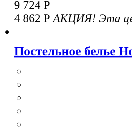
9 724 Р
4 862 Р
АКЦИЯ!
Эта це
Постельное белье Hom