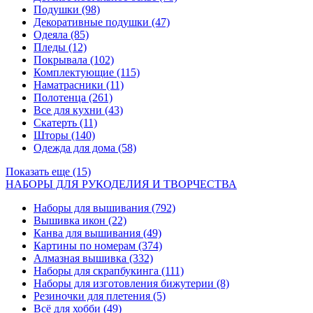
Подушки
(98)
Декоративные подушки
(47)
Одеяла
(85)
Пледы
(12)
Покрывала
(102)
Комплектующие
(115)
Наматрасники
(11)
Полотенца
(261)
Все для кухни
(43)
Скатерть
(11)
Шторы
(140)
Одежда для дома
(58)
Показать еще (15)
НАБОРЫ ДЛЯ РУКОДЕЛИЯ И ТВОРЧЕСТВА
Наборы для вышивания
(792)
Вышивка икон
(22)
Канва для вышивания
(49)
Картины по номерам
(374)
Алмазная вышивка
(332)
Наборы для скрапбукинга
(111)
Наборы для изготовления бижутерии
(8)
Резиночки для плетения
(5)
Всё для хобби
(49)