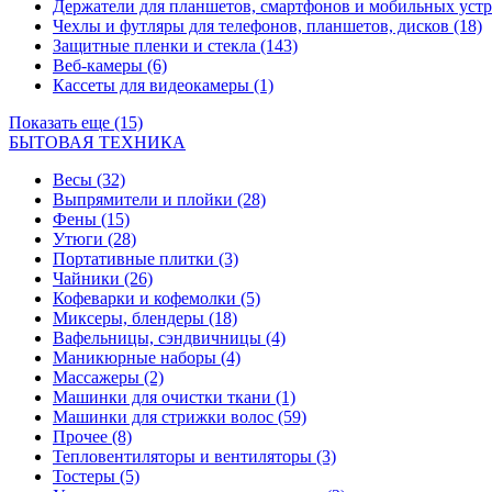
Держатели для планшетов, смартфонов и мобильных уст
Чехлы и футляры для телефонов, планшетов, дисков
(18)
Защитные пленки и стекла
(143)
Веб-камеры
(6)
Кассеты для видеокамеры
(1)
Показать еще (15)
БЫТОВАЯ ТЕХНИКА
Весы
(32)
Выпрямители и плойки
(28)
Фены
(15)
Утюги
(28)
Портативные плитки
(3)
Чайники
(26)
Кофеварки и кофемолки
(5)
Миксеры, блендеры
(18)
Вафельницы, сэндвичницы
(4)
Маникюрные наборы
(4)
Массажеры
(2)
Машинки для очистки ткани
(1)
Машинки для стрижки волос
(59)
Прочее
(8)
Тепловентиляторы и вентиляторы
(3)
Тостеры
(5)