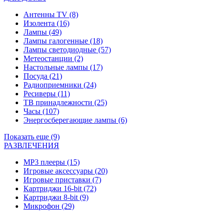
Антенны TV
(8)
Изолента
(16)
Лампы
(49)
Лампы галогенные
(18)
Лампы светодиодные
(57)
Метеостанции
(2)
Настольные лампы
(17)
Посуда
(21)
Радиоприемники
(24)
Ресиверы
(11)
ТВ принадлежности
(25)
Часы
(107)
Энергосберегающие лампы
(6)
Показать еще (9)
РАЗВЛЕЧЕНИЯ
MP3 плееры
(15)
Игровые аксессуары
(20)
Игровые приставки
(7)
Картриджи 16-bit
(72)
Картриджи 8-bit
(9)
Микрофон
(29)