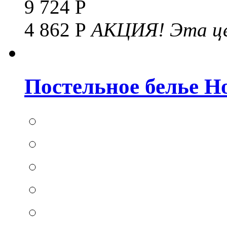
9 724 Р
4 862 Р
АКЦИЯ!
Эта це
Постельное белье Hom