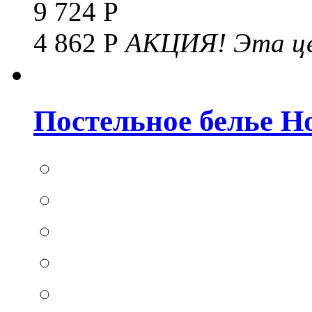
9 724 Р
4 862 Р
АКЦИЯ!
Эта це
Постельное белье Hom