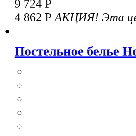
9 724 Р
4 862 Р
АКЦИЯ!
Эта це
Постельное белье Hom