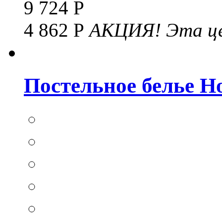
9 724 Р
4 862 Р
АКЦИЯ!
Эта це
Постельное белье Hom