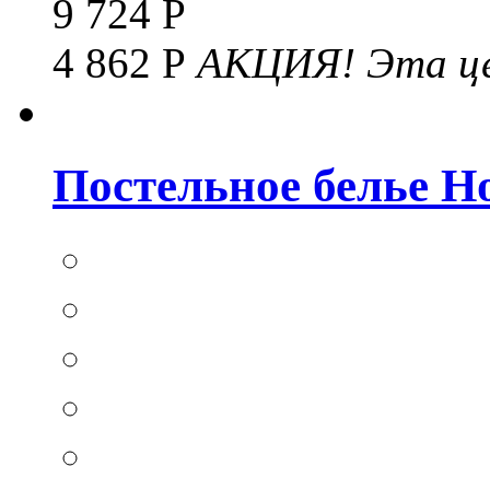
9 724 Р
4 862 Р
АКЦИЯ!
Эта це
Постельное белье Hom