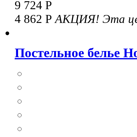
9 724 Р
4 862 Р
АКЦИЯ!
Эта це
Постельное белье Hom