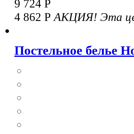
9 724 Р
4 862 Р
АКЦИЯ!
Эта це
Постельное белье Hom