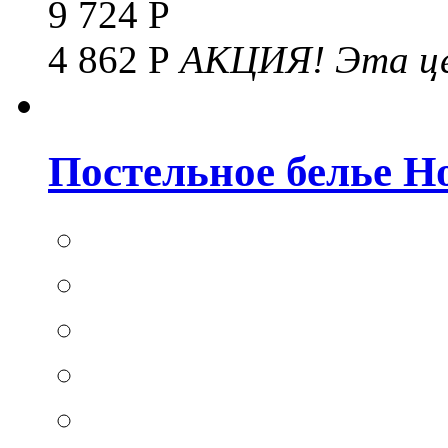
9 724 Р
4 862 Р
АКЦИЯ!
Эта це
Постельное белье Hom