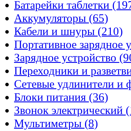
Батарейки таблетки
(19
Аккумуляторы
(65)
Кабели и шнуры
(210)
Портативное зарядное 
Зарядное устройство
(9
Переходники и разветв
Сетевые удлинители и
Блоки питания
(36)
Звонок электрический
(
Мультиметры
(8)