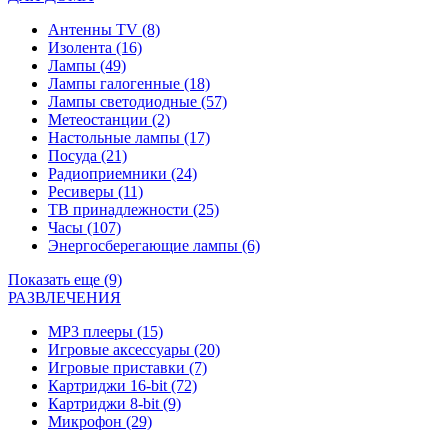
Антенны TV
(8)
Изолента
(16)
Лампы
(49)
Лампы галогенные
(18)
Лампы светодиодные
(57)
Метеостанции
(2)
Настольные лампы
(17)
Посуда
(21)
Радиоприемники
(24)
Ресиверы
(11)
ТВ принадлежности
(25)
Часы
(107)
Энергосберегающие лампы
(6)
Показать еще (9)
РАЗВЛЕЧЕНИЯ
MP3 плееры
(15)
Игровые аксессуары
(20)
Игровые приставки
(7)
Картриджи 16-bit
(72)
Картриджи 8-bit
(9)
Микрофон
(29)