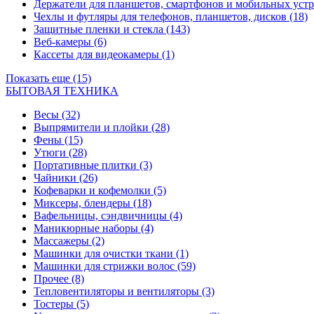
Держатели для планшетов, смартфонов и мобильных уст
Чехлы и футляры для телефонов, планшетов, дисков
(18)
Защитные пленки и стекла
(143)
Веб-камеры
(6)
Кассеты для видеокамеры
(1)
Показать еще (15)
БЫТОВАЯ ТЕХНИКА
Весы
(32)
Выпрямители и плойки
(28)
Фены
(15)
Утюги
(28)
Портативные плитки
(3)
Чайники
(26)
Кофеварки и кофемолки
(5)
Миксеры, блендеры
(18)
Вафельницы, сэндвичницы
(4)
Маникюрные наборы
(4)
Массажеры
(2)
Машинки для очистки ткани
(1)
Машинки для стрижки волос
(59)
Прочее
(8)
Тепловентиляторы и вентиляторы
(3)
Тостеры
(5)