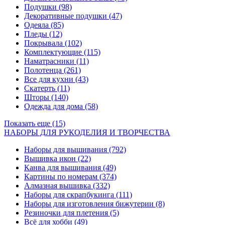
Подушки
(98)
Декоративные подушки
(47)
Одеяла
(85)
Пледы
(12)
Покрывала
(102)
Комплектующие
(115)
Наматрасники
(11)
Полотенца
(261)
Все для кухни
(43)
Скатерть
(11)
Шторы
(140)
Одежда для дома
(58)
Показать еще (15)
НАБОРЫ ДЛЯ РУКОДЕЛИЯ И ТВОРЧЕСТВА
Наборы для вышивания
(792)
Вышивка икон
(22)
Канва для вышивания
(49)
Картины по номерам
(374)
Алмазная вышивка
(332)
Наборы для скрапбукинга
(111)
Наборы для изготовления бижутерии
(8)
Резиночки для плетения
(5)
Всё для хобби
(49)