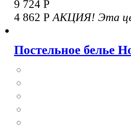
9 724 Р
4 862 Р
АКЦИЯ!
Эта це
Постельное белье Hom