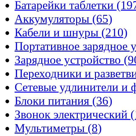
Батарейки таблетки
(19
Аккумуляторы
(65)
Кабели и шнуры
(210)
Портативное зарядное 
Зарядное устройство
(9
Переходники и разветв
Сетевые удлинители и
Блоки питания
(36)
Звонок электрический
(
Мультиметры
(8)