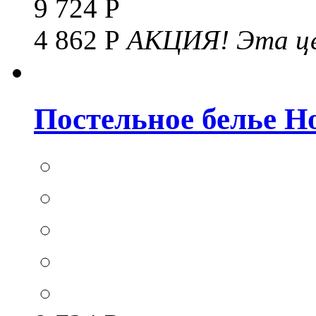
9 724 Р
4 862 Р
АКЦИЯ!
Эта це
Постельное белье Hom