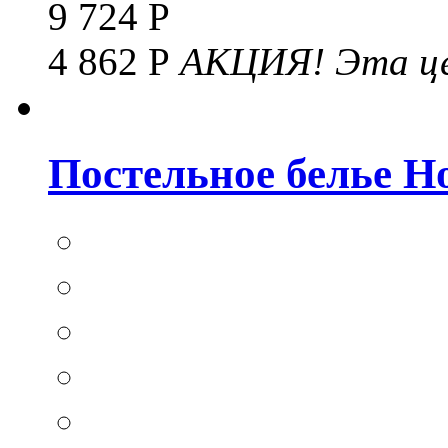
9 724 Р
4 862 Р
АКЦИЯ!
Эта це
Постельное белье Hom