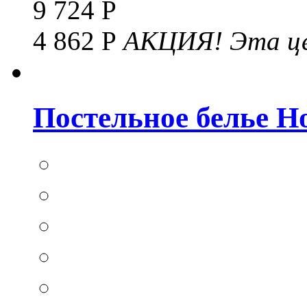
9 724 Р
4 862 Р
АКЦИЯ!
Эта це
Постельное белье Hom