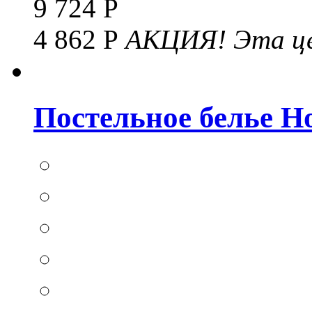
9 724 Р
4 862 Р
АКЦИЯ!
Эта це
Постельное белье Hom