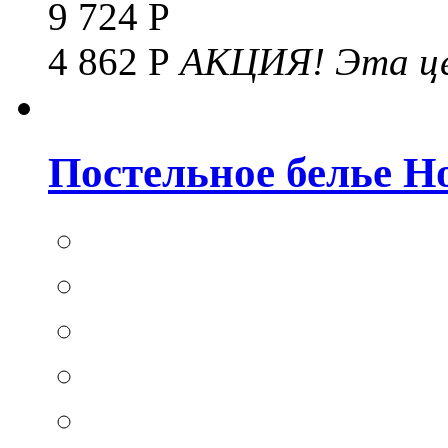
9 724 Р
4 862 Р
АКЦИЯ!
Эта це
Постельное белье Hom