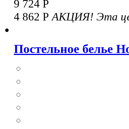
9 724 Р
4 862 Р
АКЦИЯ!
Эта це
Постельное белье Hom