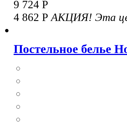
9 724 Р
4 862 Р
АКЦИЯ!
Эта це
Постельное белье Hom