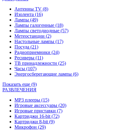
Антенны TV
(8)
Изолента
(16)
Лампы
(49)
Лампы галогенные
(18)
Лампы светодиодные
(57)
Метеостанции
(2)
Настольные лампы
(17)
Посуда
(21)
Радиоприемники
(24)
Ресиверы
(11)
ТВ принадлежности
(25)
Часы
(107)
Энергосберегающие лампы
(6)
Показать еще (9)
РАЗВЛЕЧЕНИЯ
MP3 плееры
(15)
Игровые аксессуары
(20)
Игровые приставки
(7)
Картриджи 16-bit
(72)
Картриджи 8-bit
(9)
Микрофон
(29)