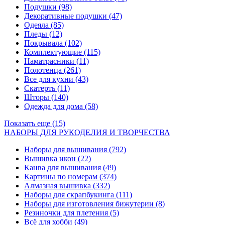
Подушки
(98)
Декоративные подушки
(47)
Одеяла
(85)
Пледы
(12)
Покрывала
(102)
Комплектующие
(115)
Наматрасники
(11)
Полотенца
(261)
Все для кухни
(43)
Скатерть
(11)
Шторы
(140)
Одежда для дома
(58)
Показать еще (15)
НАБОРЫ ДЛЯ РУКОДЕЛИЯ И ТВОРЧЕСТВА
Наборы для вышивания
(792)
Вышивка икон
(22)
Канва для вышивания
(49)
Картины по номерам
(374)
Алмазная вышивка
(332)
Наборы для скрапбукинга
(111)
Наборы для изготовления бижутерии
(8)
Резиночки для плетения
(5)
Всё для хобби
(49)