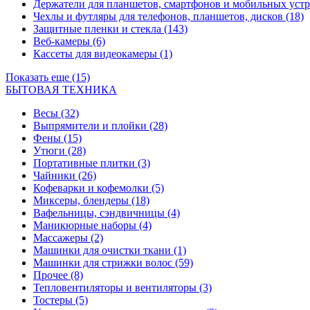
Держатели для планшетов, смартфонов и мобильных уст
Чехлы и футляры для телефонов, планшетов, дисков
(18)
Защитные пленки и стекла
(143)
Веб-камеры
(6)
Кассеты для видеокамеры
(1)
Показать еще (15)
БЫТОВАЯ ТЕХНИКА
Весы
(32)
Выпрямители и плойки
(28)
Фены
(15)
Утюги
(28)
Портативные плитки
(3)
Чайники
(26)
Кофеварки и кофемолки
(5)
Миксеры, блендеры
(18)
Вафельницы, сэндвичницы
(4)
Маникюрные наборы
(4)
Массажеры
(2)
Машинки для очистки ткани
(1)
Машинки для стрижки волос
(59)
Прочее
(8)
Тепловентиляторы и вентиляторы
(3)
Тостеры
(5)