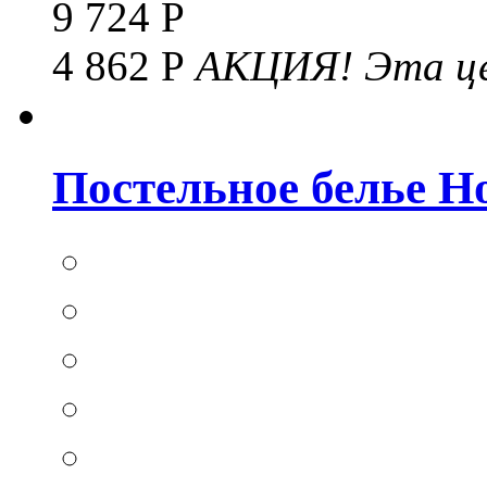
9 724 Р
4 862 Р
АКЦИЯ!
Эта це
Постельное белье Hom