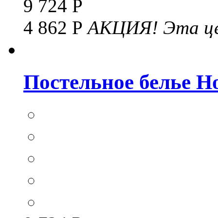
9 724 Р
4 862 Р
АКЦИЯ!
Эта це
Постельное белье Hom