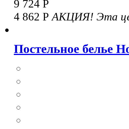
9 724 Р
4 862 Р
АКЦИЯ!
Эта це
Постельное белье Hom