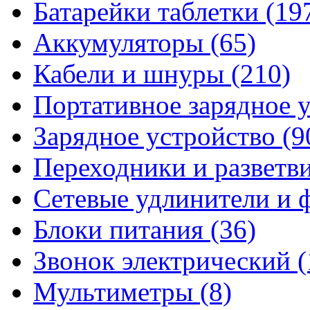
Батарейки таблетки
(19
Аккумуляторы
(65)
Кабели и шнуры
(210)
Портативное зарядное 
Зарядное устройство
(9
Переходники и разветв
Сетевые удлинители и
Блоки питания
(36)
Звонок электрический
(
Мультиметры
(8)