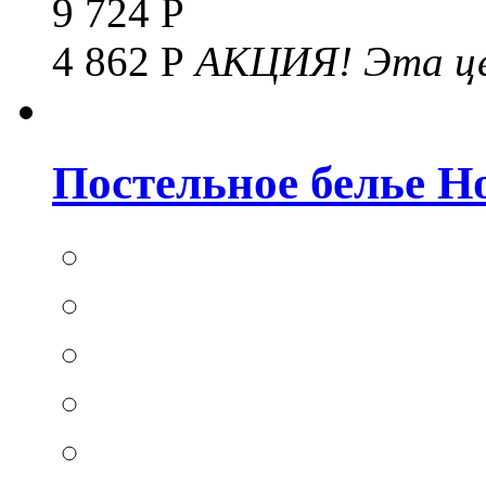
9 724 Р
4 862 Р
АКЦИЯ!
Эта це
Постельное белье Hom