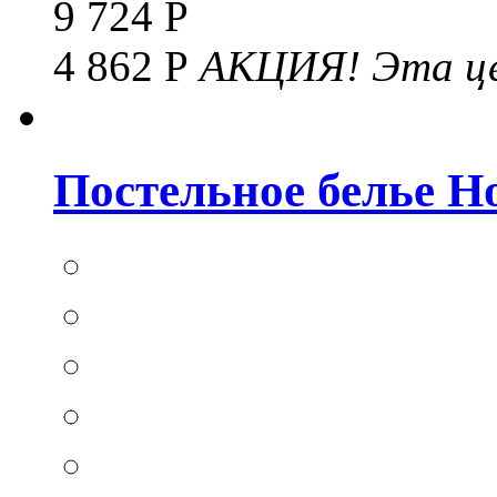
9 724 Р
4 862 Р
АКЦИЯ!
Эта це
Постельное белье Hom