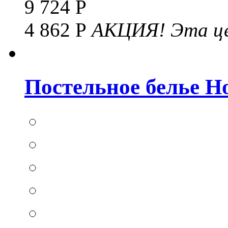
9 724 Р
4 862 Р
АКЦИЯ!
Эта це
Постельное белье Hom