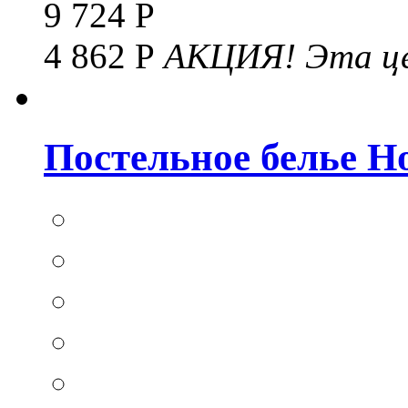
9 724 Р
4 862 Р
АКЦИЯ!
Эта це
Постельное белье Hom