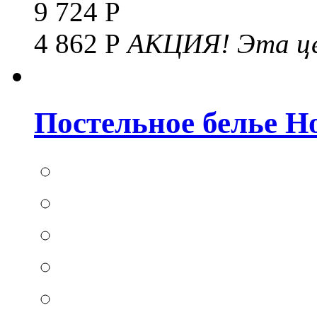
9 724 Р
4 862 Р
АКЦИЯ!
Эта це
Постельное белье Hom