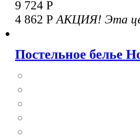
9 724 Р
4 862 Р
АКЦИЯ!
Эта це
Постельное белье Hom