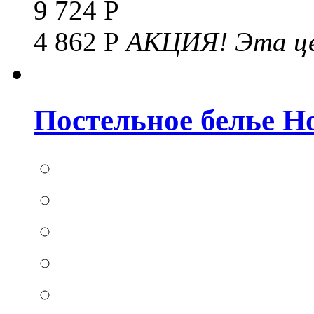
9 724 Р
4 862 Р
АКЦИЯ!
Эта це
Постельное белье Hom