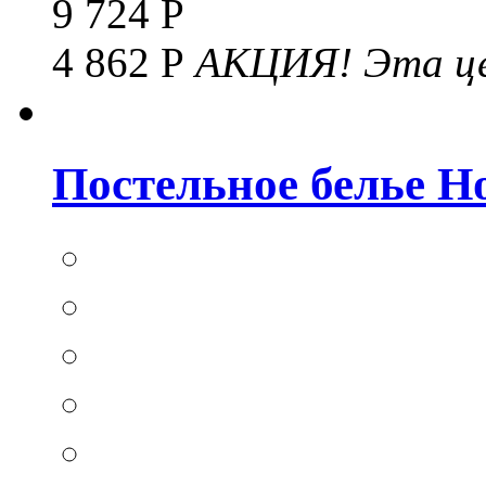
9 724 Р
4 862 Р
АКЦИЯ!
Эта це
Постельное белье Hom