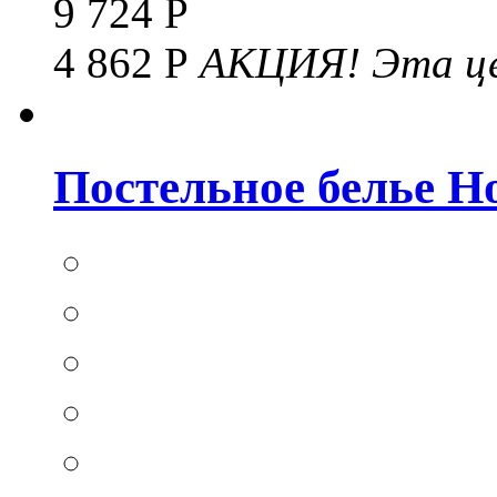
9 724 Р
4 862 Р
АКЦИЯ!
Эта це
Постельное белье Hom