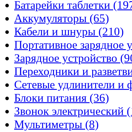
Батарейки таблетки
(19
Аккумуляторы
(65)
Кабели и шнуры
(210)
Портативное зарядное 
Зарядное устройство
(9
Переходники и разветв
Сетевые удлинители и
Блоки питания
(36)
Звонок электрический
(
Мультиметры
(8)