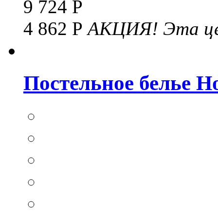
9 724 Р
4 862 Р
АКЦИЯ!
Эта це
Постельное белье Hom