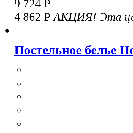
9 724 Р
4 862 Р
АКЦИЯ!
Эта це
Постельное белье Hom