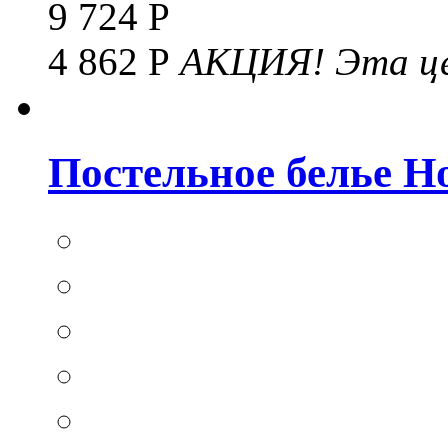
9 724 Р
4 862 Р
АКЦИЯ!
Эта це
Постельное белье Hom