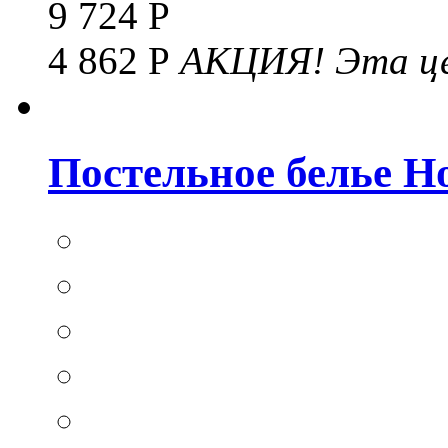
9 724 Р
4 862 Р
АКЦИЯ!
Эта це
Постельное белье Hom