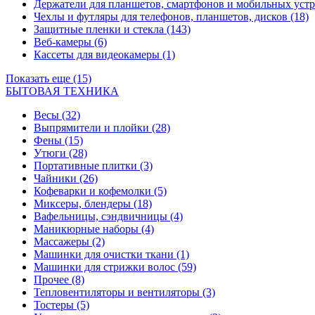
Держатели для планшетов, смартфонов и мобильных уст
Чехлы и футляры для телефонов, планшетов, дисков
(18)
Защитные пленки и стекла
(143)
Веб-камеры
(6)
Кассеты для видеокамеры
(1)
Показать еще (15)
БЫТОВАЯ ТЕХНИКА
Весы
(32)
Выпрямители и плойки
(28)
Фены
(15)
Утюги
(28)
Портативные плитки
(3)
Чайники
(26)
Кофеварки и кофемолки
(5)
Миксеры, блендеры
(18)
Вафельницы, сэндвичницы
(4)
Маникюрные наборы
(4)
Массажеры
(2)
Машинки для очистки ткани
(1)
Машинки для стрижки волос
(59)
Прочее
(8)
Тепловентиляторы и вентиляторы
(3)
Тостеры
(5)