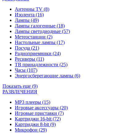
Антенны TV
(8)
Изолента
(16)
Лампы
(49)
Лампы галогенные
(18)
Лампы светодиодные
(57)
Метеостанции
(2)
Настольные лампы
(17)
Посуда
(21)
Радиоприемники
(24)
Ресиверы
(11)
ТВ принадлежности
(25)
Часы
(107)
Энергосберегающие лампы
(6)
Показать еще (9)
РАЗВЛЕЧЕНИЯ
MP3 плееры
(15)
Игровые аксессуары
(20)
Игровые приставки
(7)
Картриджи 16-bit
(72)
Картриджи 8-bit
(9)
Микрофон
(29)