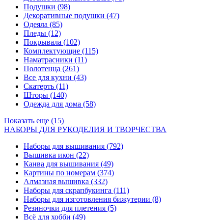
Подушки
(98)
Декоративные подушки
(47)
Одеяла
(85)
Пледы
(12)
Покрывала
(102)
Комплектующие
(115)
Наматрасники
(11)
Полотенца
(261)
Все для кухни
(43)
Скатерть
(11)
Шторы
(140)
Одежда для дома
(58)
Показать еще (15)
НАБОРЫ ДЛЯ РУКОДЕЛИЯ И ТВОРЧЕСТВА
Наборы для вышивания
(792)
Вышивка икон
(22)
Канва для вышивания
(49)
Картины по номерам
(374)
Алмазная вышивка
(332)
Наборы для скрапбукинга
(111)
Наборы для изготовления бижутерии
(8)
Резиночки для плетения
(5)
Всё для хобби
(49)