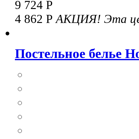
9 724 Р
4 862 Р
АКЦИЯ!
Эта це
Постельное белье Hom