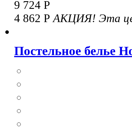
9 724 Р
4 862 Р
АКЦИЯ!
Эта це
Постельное белье Hom