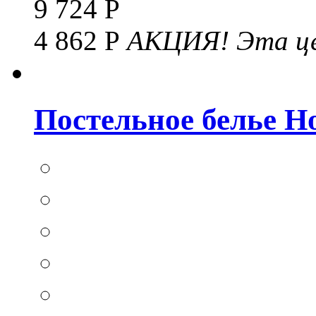
9 724 Р
4 862 Р
АКЦИЯ!
Эта це
Постельное белье Hom