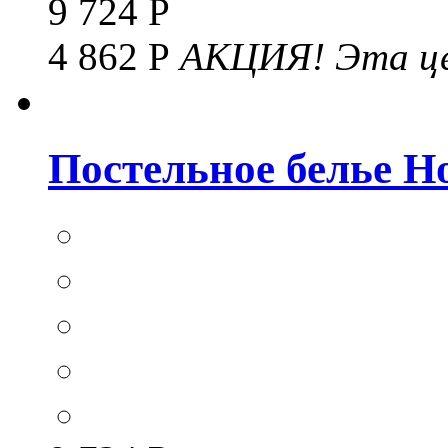
9 724 Р
4 862 Р
АКЦИЯ!
Эта це
Постельное белье Hom