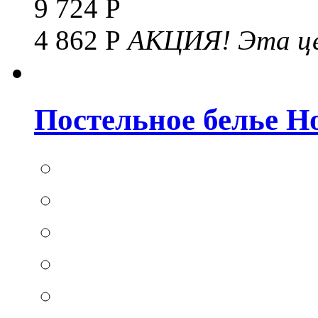
9 724 Р
4 862 Р
АКЦИЯ!
Эта це
Постельное белье Hom