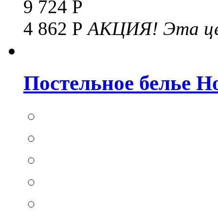
9 724 Р
4 862 Р
АКЦИЯ!
Эта це
Постельное белье Hom