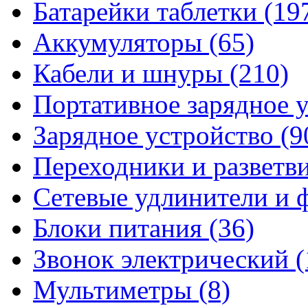
Батарейки таблетки
(19
Аккумуляторы
(65)
Кабели и шнуры
(210)
Портативное зарядное 
Зарядное устройство
(9
Переходники и разветв
Сетевые удлинители и
Блоки питания
(36)
Звонок электрический
(
Мультиметры
(8)