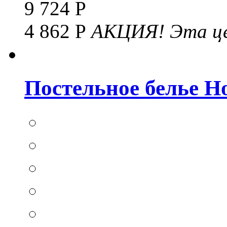
9 724 Р
4 862 Р
АКЦИЯ!
Эта це
Постельное белье Hom