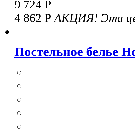
9 724 Р
4 862 Р
АКЦИЯ!
Эта це
Постельное белье Hom