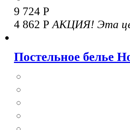
9 724 Р
4 862 Р
АКЦИЯ!
Эта це
Постельное белье Hom