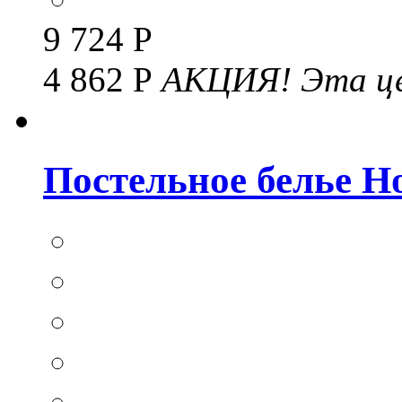
9 724 Р
4 862 Р
АКЦИЯ!
Эта це
Постельное белье Hom