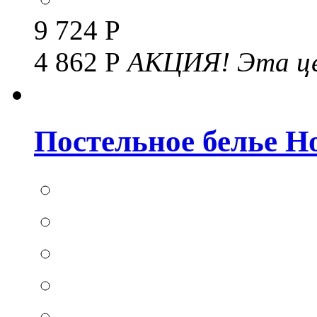
9 724 Р
4 862 Р
АКЦИЯ!
Эта це
Постельное белье Hom