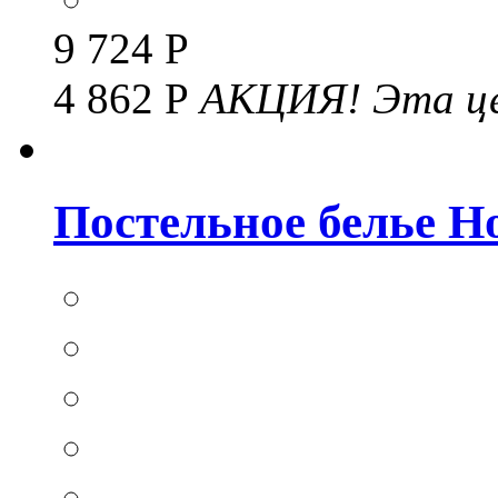
9 724 Р
4 862 Р
АКЦИЯ!
Эта це
Постельное белье Hom