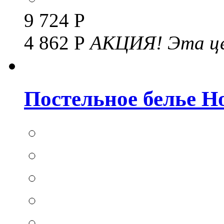
9 724 Р
4 862 Р
АКЦИЯ!
Эта це
Постельное белье Hom