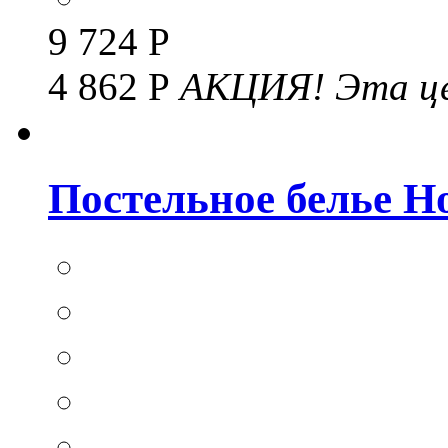
9 724 Р
4 862 Р
АКЦИЯ!
Эта це
Постельное белье Hom