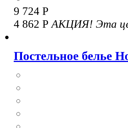
9 724 Р
4 862 Р
АКЦИЯ!
Эта це
Постельное белье Hom