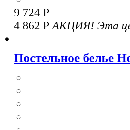
9 724 Р
4 862 Р
АКЦИЯ!
Эта це
Постельное белье Hom