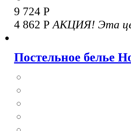
9 724 Р
4 862 Р
АКЦИЯ!
Эта це
Постельное белье Hom