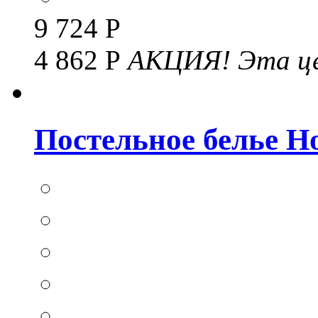
9 724 Р
4 862 Р
АКЦИЯ!
Эта це
Постельное белье Hom