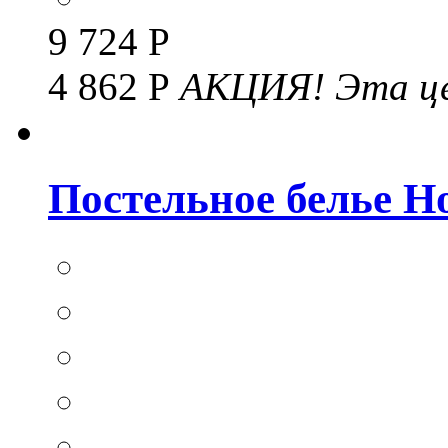
9 724 Р
4 862 Р
АКЦИЯ!
Эта це
Постельное белье Hom