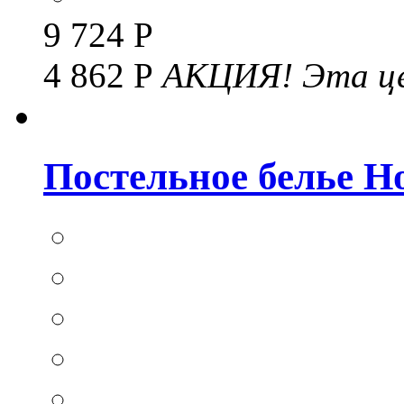
9 724 Р
4 862 Р
АКЦИЯ!
Эта це
Постельное белье Hom