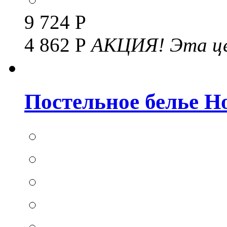
9 724 Р
4 862 Р
АКЦИЯ!
Эта це
Постельное белье Hom