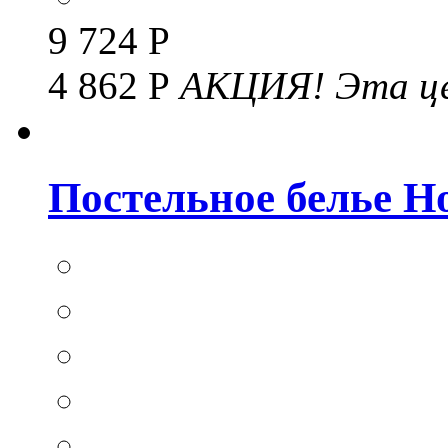
9 724 Р
4 862 Р
АКЦИЯ!
Эта це
Постельное белье Hom