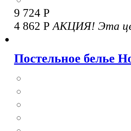
9 724 Р
4 862 Р
АКЦИЯ!
Эта це
Постельное белье Hom